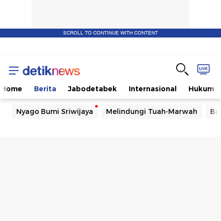
SCROLL TO CONTINUE WITH CONTENT
Home
Berita
Jabodetabek
Internasional
Hukum
Nyago Bumi Sriwijaya
Melindungi Tuah-Marwah
Ba