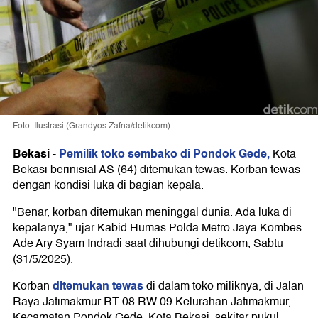
Foto: Ilustrasi (Grandyos Zafna/detikcom)
Bekasi
Pemilik toko sembako di Pondok Gede,
-
Kota
Bekasi berinisial AS (64) ditemukan tewas. Korban tewas
dengan kondisi luka di bagian kepala.
"Benar, korban ditemukan meninggal dunia. Ada luka di
kepalanya," ujar Kabid Humas Polda Metro Jaya Kombes
Ade Ary Syam Indradi saat dihubungi detikcom, Sabtu
(31/5/2025).
ditemukan tewas
Korban
di dalam toko miliknya, di Jalan
Raya Jatimakmur RT 08 RW 09 Kelurahan Jatimakmur,
Kecamatan Pondok Gede, Kota Bekasi, sekitar pukul