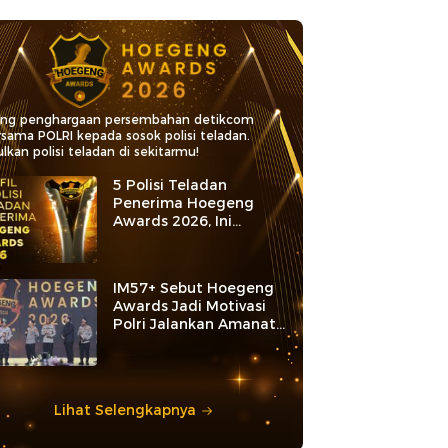
ang penghargaan persembahan detikcom
rsama POLRI kepada sosok polisi teladan.
lkan polisi teladan di sekitarmu!
5 Polisi Teladan
Penerima Hoegeng
Awards 2026, Ini
Kategori dan Kiprahnya
IM57+ Sebut Hoegeng
Awards Jadi Motivasi
Polri Jalankan Amanat
Konstitusi
Lihat Selengkapnya