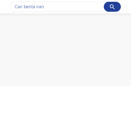
Cancel
Yang sedang ramai dicari
#1
data live draw sgp
#2
piala presiden 2026
#3
prabowo
#4
iran
#5
gempa hari ini
Promoted
Terakhir yang dicari
Loading...