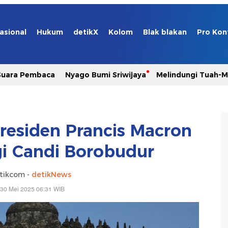
asional
Hukum
detikX
Kolom
Blak blakan
Pro Kon
Suara Pembaca
Nyago Bumi Sriwijaya
Melindungi Tuah-
residen Prancis Macron
i Candi Borobudur
tikcom -
detikNews
 30 Mei 2025 06:31 WIB