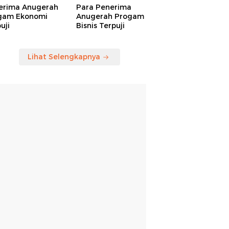
erima Anugerah
Para Penerima
gam Ekonomi
Anugerah Progam
uji
Bisnis Terpuji
Lihat Selengkapnya