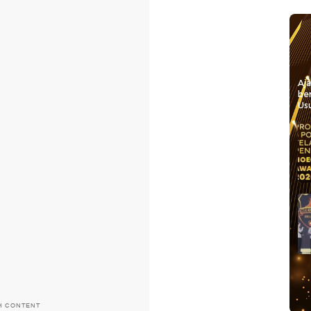
Aj
be
Usu
H CONTENT