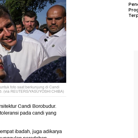
Pen
Pro
Terp
ntuk foto saat berkunjung di Candi
2025. (via REUTERS/YASUYOSHI CHIBA)
itektur Candi Borobudur.
toleransi pada candi yang
tempat ibadah, juga adikarya