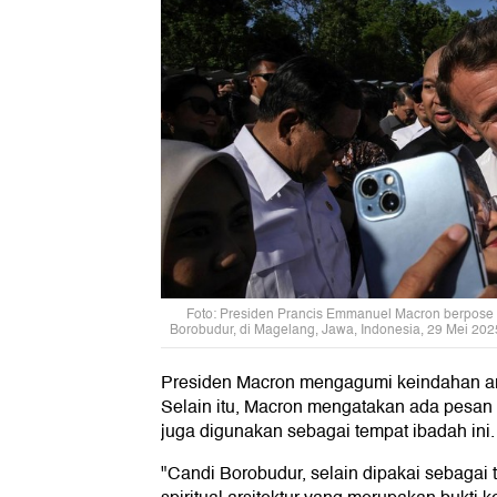
Foto: Presiden Prancis Emmanuel Macron berpose u
Borobudur, di Magelang, Jawa, Indonesia, 29 Mei 
Presiden Macron mengagumi keindahan ars
Selain itu, Macron mengatakan ada pesan 
juga digunakan sebagai tempat ibadah ini.
"Candi Borobudur, selain dipakai sebagai 