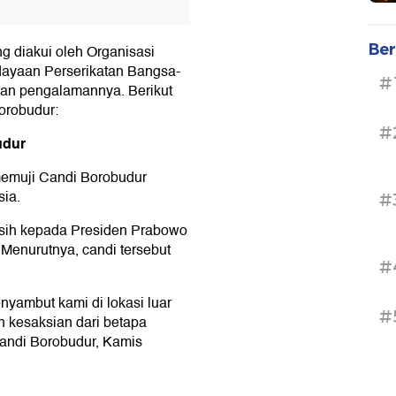
Ber
g diakui oleh Organisasi
dayaan Perserikatan Bangsa-
#
an pengalamannya. Berikut
orobudur:
#
udur
emuji Candi Borobudur
sia.
#
sih kepada Presiden Prabowo
 Menurutnya, candi tersebut
#
nyambut kami di lokasi luar
#
 kesaksian dari betapa
Candi Borobudur, Kamis