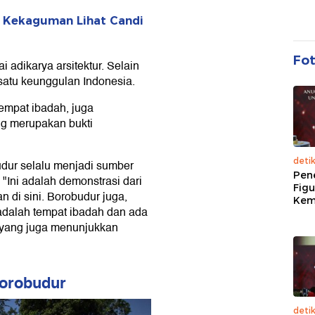
p Kekaguman Lihat Candi
Fo
adikarya arsitektur. Selain
 satu keunggulan Indonesia.
empat ibadah, juga
ang merupakan bukti
deti
udur selalu menjadi sumber
Pen
 "Ini adalah demonstrasi dari
Figu
 di sini. Borobudur juga,
Kem
 adalah tempat ibadah dan ada
h yang juga menunjukkan
Borobudur
deti