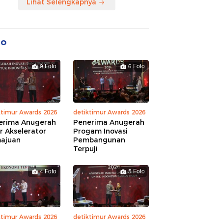
Lihat Selengkapnya
to
9 Foto
6 Foto
ktimur Awards 2026
detiktimur Awards 2026
erima Anugerah
Penerima Anugerah
r Akselerator
Progam Inovasi
ajuan
Pembangunan
Terpuji
4 Foto
5 Foto
ktimur Awards 2026
detiktimur Awards 2026