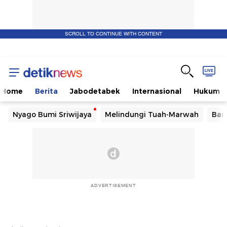
SCROLL TO CONTINUE WITH CONTENT
Home
Berita
Jabodetabek
Internasional
Hukum
Nyago Bumi Sriwijaya
Melindungi Tuah-Marwah
Ban
ADVERTISEMENT