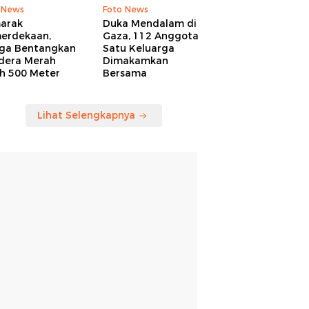
 News
Foto News
arak
Duka Mendalam di
erdekaan,
Gaza, 112 Anggota
ga Bentangkan
Satu Keluarga
dera Merah
Dimakamkan
ih 500 Meter
Bersama
Lihat Selengkapnya