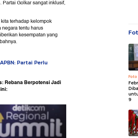
 Partai Golkar sangat inklusif,
 kita terhadap kelompok
 negara tentu harus
Fo
diberikan kesempatan yang
mbahnya.
APBN: Partai Perlu
Foto
: Rebana Berpotensi Jadi
Febr
ni:
Dib
untu
9