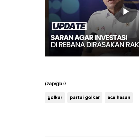
(zap/gbr)
golkar
partai golkar
ace hasan