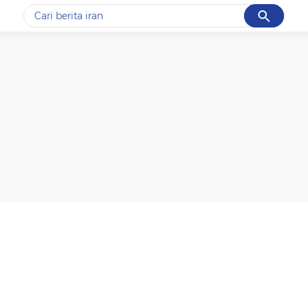
Cancel
Yang sedang ramai dicari
#1
piala presiden 2026
#2
prabowo
#3
gempa hari ini
#4
demo
#5
iran
Promoted
Terakhir yang dicari
Loading...