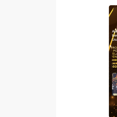
Aj
be
Usu