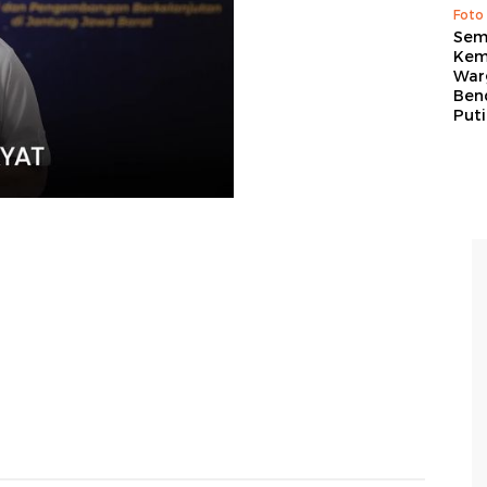
Foto
Sem
Kem
War
Ben
Put