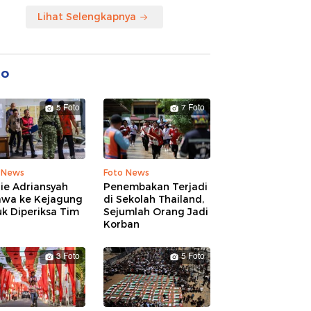
Lihat Selengkapnya
to
5 Foto
7 Foto
 News
Foto News
ie Adriansyah
Penembakan Terjadi
awa ke Kejagung
di Sekolah Thailand,
k Diperiksa Tim
Sejumlah Orang Jadi
Korban
3 Foto
5 Foto