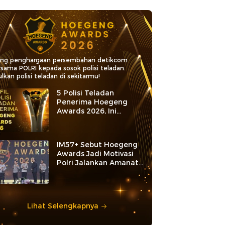
ang penghargaan persembahan detikcom
rsama POLRI kepada sosok polisi teladan.
lkan polisi teladan di sekitarmu!
5 Polisi Teladan
Penerima Hoegeng
Awards 2026, Ini
Kategori dan Kiprahnya
IM57+ Sebut Hoegeng
Awards Jadi Motivasi
Polri Jalankan Amanat
Konstitusi
Lihat Selengkapnya