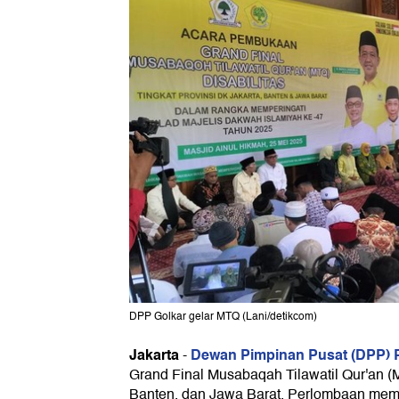
DPP Golkar gelar MTQ (Lani/detikcom)
Jakarta
Dewan Pimpinan Pusat (DPP) P
-
Grand Final Musabaqah Tilawatil Qur'an (M
Banten, dan Jawa Barat. Perlombaan memba