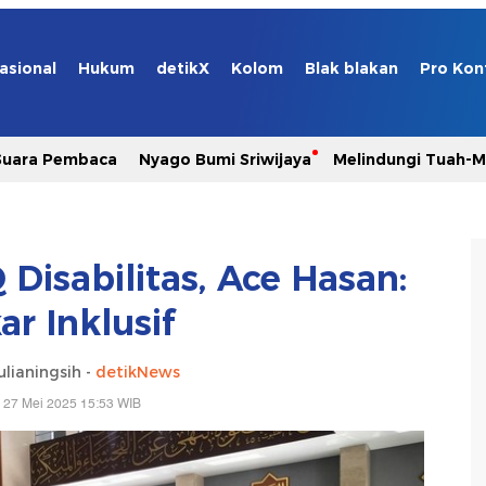
asional
Hukum
detikX
Kolom
Blak blakan
Pro Kon
Suara Pembaca
Nyago Bumi Sriwijaya
Melindungi Tuah-
Disabilitas, Ace Hasan:
ar Inklusif
lianingsih -
detikNews
 27 Mei 2025 15:53 WIB