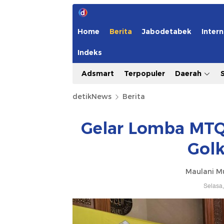
Home
Berita
Jabodetabek
Intern
Indeks
Adsmart
Terpopuler
Daerah
detikNews
Berita
Gelar Lomba MTQ 
Golk
Maulani Mu
Selasa,