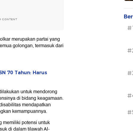
Ber
H CONTENT
#
lkar merupakan partai yang
semua golongan, termasuk dari
#
#
SN 70 Tahun: Harus
dilakukan untuk mendorong
#
ensinya di bidang keagamaan.
disabilitas mendapatkan
ngkan kemampuannya.
#
 memiliki potensi untuk
uk di dalam tilawah Al-