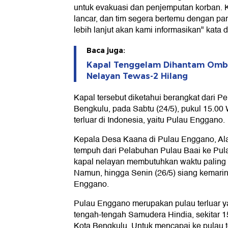
untuk evakuasi dan penjemputan korban.
lancar, dan tim segera bertemu dengan par
lebih lanjut akan kami informasikan" kata d
Baca juga:
Kapal Tenggelam Dihantam Omba
Nelayan Tewas-2 Hilang
Kapal tersebut diketahui berangkat dari P
Bengkulu, pada Sabtu (24/5), pukul 15.00
terluar di Indonesia, yaitu Pulau Enggano.
Kepala Desa Kaana di Pulau Enggano, Al
tempuh dari Pelabuhan Pulau Baai ke P
kapal nelayan membutuhkan waktu paling 
Namun, hingga Senin (26/5) siang kemarin,
Enggano.
Pulau Enggano merupakan pulau terluar ya
tengah-tengah Samudera Hindia, sekitar 15
Kota Bengkulu. Untuk mencapai ke pulau te