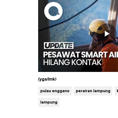
(ygs/imk)
pulau enggano
perairan lampung
lampung