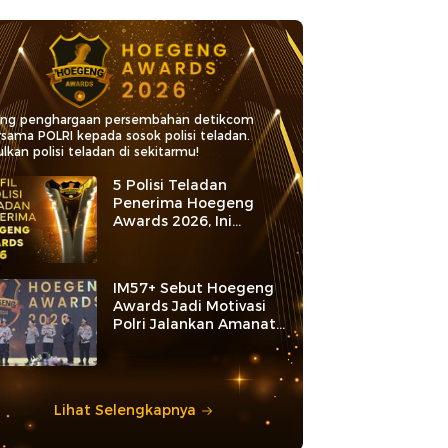
ang penghargaan persembahan detikcom
rsama POLRI kepada sosok polisi teladan.
lkan polisi teladan di sekitarmu!
5 Polisi Teladan
Penerima Hoegeng
Awards 2026, Ini
Kategori dan Kiprahnya
IM57+ Sebut Hoegeng
Awards Jadi Motivasi
Polri Jalankan Amanat
Konstitusi
Lihat Selengkapnya