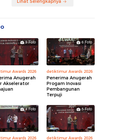
Lihat Selengkapnya
to
9 Foto
6 Foto
ktimur Awards 2026
detiktimur Awards 2026
erima Anugerah
Penerima Anugerah
r Akselerator
Progam Inovasi
ajuan
Pembangunan
Terpuji
4 Foto
5 Foto
ktimur Awards 2026
detiktimur Awards 2026