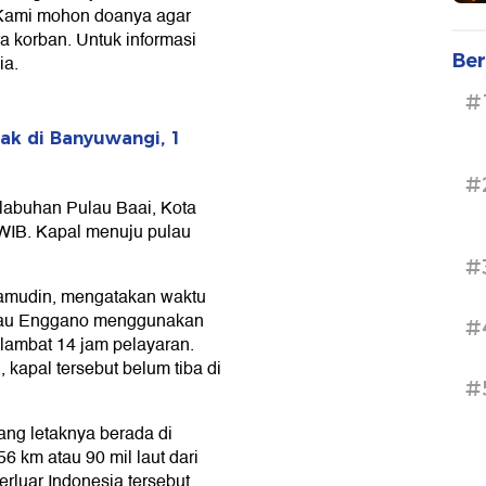
 Kami mohon doanya agar
a korban. Untuk informasi
Ber
ia.
#
k di Banyuwangi, 1
#
elabuhan Pulau Baai, Kota
 WIB. Kapal menuju pulau
#
amudin, mengatakan waktu
ulau Enggano menggunakan
#
lambat 14 jam pelayaran.
 kapal tersebut belum tiba di
#
ng letaknya berada di
6 km atau 90 mil laut dari
rluar Indonesia tersebut