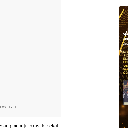
Aj
be
Usu
H CONTENT
dang menuju lokasi terdekat