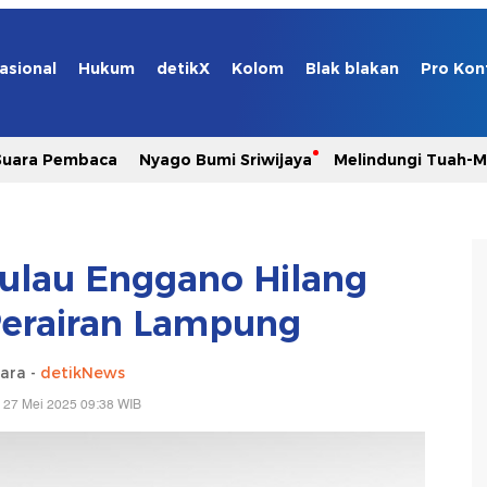
asional
Hukum
detikX
Kolom
Blak blakan
Pro Kon
Suara Pembaca
Nyago Bumi Sriwijaya
Melindungi Tuah-
ulau Enggano Hilang
Perairan Lampung
ara -
detikNews
 27 Mei 2025 09:38 WIB