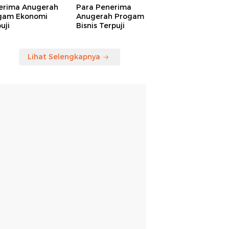
erima Anugerah
Para Penerima
gam Ekonomi
Anugerah Progam
uji
Bisnis Terpuji
Lihat Selengkapnya