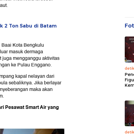
aut.
Fo
uk 2 Ton Sabu di Batam
u Baai Kota Bengkulu
keluar masuk dermaga
t juga mengganggu aktivitas
ngan ke Pulau Enggano.
deti
Pen
pang kapal nelayan dari
Figu
la sebaliknya. Jika berlayar
Kem
enyeberangan maka akan
m.
ri Pesawat Smart Air yang
deti