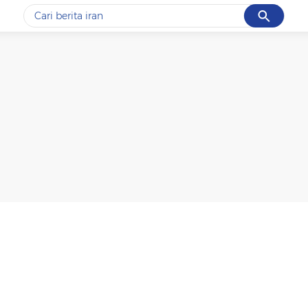
Cancel
Yang sedang ramai dicari
#1
data live draw sgp
#2
piala presiden 2026
#3
prabowo
#4
iran
#5
gempa hari ini
Promoted
Terakhir yang dicari
Loading...