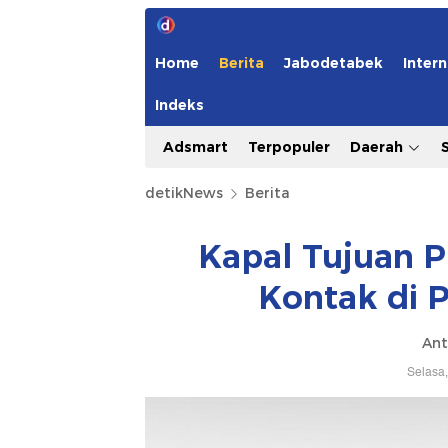
Home
Berita
Jabodetabek
Intern
Indeks
Adsmart
Terpopuler
Daerah
detikNews
Berita
Kapal Tujuan P
Kontak di 
Ant
Selasa,