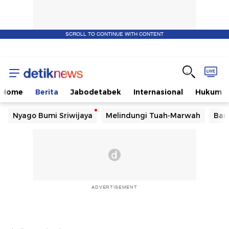
SCROLL TO CONTINUE WITH CONTENT
Home
Berita
Jabodetabek
Internasional
Hukum
Nyago Bumi Sriwijaya
Melindungi Tuah-Marwah
Ban
ADVERTISEMENT