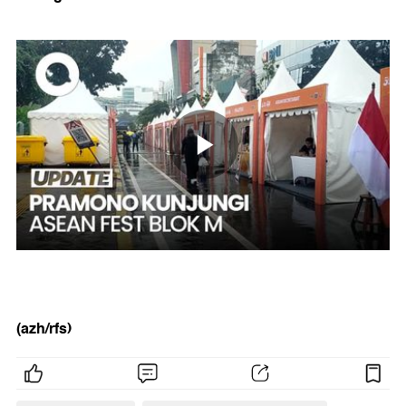
(azh/rfs)