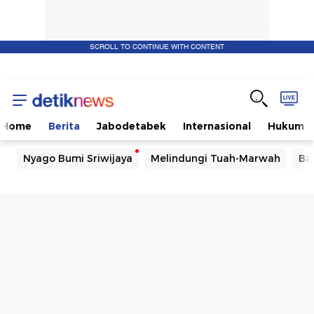
SCROLL TO CONTINUE WITH CONTENT
Home
Berita
Jabodetabek
Internasional
Hukum
Nyago Bumi Sriwijaya
Melindungi Tuah-Marwah
Ba