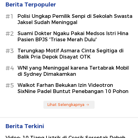
Berita Terpopuler
#1
Polisi Ungkap Pemilik Senpi di Sekolah Swasta
Jaksel Sudah Meninggal
#2
Suami Dokter Ngaku Pakai Medsos Istri Hina
Pasien BPJS 'Triase Merah Dulu'
#3
Terungkap Motif Asmara Cinta Segitiga di
Balik Pria Depok Disayat OTK
#4
WNI yang Meninggal karena Tertabrak Mobil
di Sydney Dimakamkan
#5
Walkot Farhan Bekukan Izin Videotron
SixNine Padel Buntut Penebangan 10 Pohon
Lihat Selengkapnya
Berita Terkini
Video: 10 Tiang Listrik di Gresik Serentak Roboh