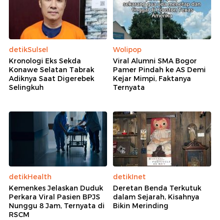
detikSulsel
Wolipop
Kronologi Eks Sekda
Viral Alumni SMA Bogor
Konawe Selatan Tabrak
Pamer Pindah ke AS Demi
Adiknya Saat Digerebek
Kejar Mimpi, Faktanya
Selingkuh
Ternyata
detikHealth
detikInet
Kemenkes Jelaskan Duduk
Deretan Benda Terkutuk
Perkara Viral Pasien BPJS
dalam Sejarah, Kisahnya
Nunggu 8 Jam, Ternyata di
Bikin Merinding
RSCM