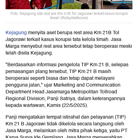
Foto: Kejagung sita rest are Km 21B Tol Jagorawi terkait kasus korupsi
timah (Rizky/detikcom)
Kejagung
menyita aset berupa rest area Km 21B Tol
Jagorawi terkait kasus korupsi tata kelola timah. Jasa
Marga menyebut rest area tersebut tetap beroperasi meski
telah disita Kejagung.
"Berdasarkan informasi pengelola TIP Km 21 B, selepas
pemasangan plang tersebut, TIP Km 21 B masih
beroperasi seperti biasa dan tetap dapat melayani
pengguna jalan," ujar Marketing and Communication
Department Head Jasamarga Metropolitan Tollroad
Regional Division, Panji Satriya, dalam keterangannya
kepada wartawan, Kamis (22/5/2025).
Panji mengatakan tempat istirahat dan pelayanan (TIP)
Km 21 B Jagorawi tidak dikelola secara langsung oleh
Jasa Marga, melainkan oleh mitra pihak ketiga, yaitu PT
Karya Surya Ide Gemilang. Jasa Marga menyerahkan