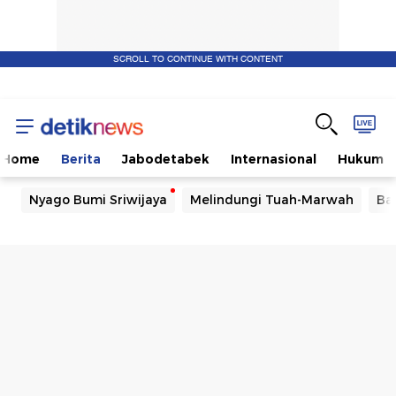
SCROLL TO CONTINUE WITH CONTENT
Home
Berita
Jabodetabek
Internasional
Hukum
Nyago Bumi Sriwijaya
Melindungi Tuah-Marwah
Ba