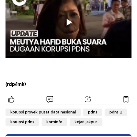
(rdp/imk)
korupsi proyek pusat data nasional
pdns
pdns 2
korupsi pdns
kominfo
kejari jakpus