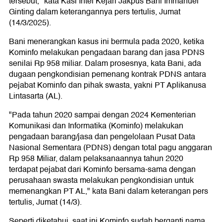
tersebut," kata Kasi Intel Kejari Jakpus Bani Immanuel
Ginting dalam keterangannya pers tertulis, Jumat
(14/3/2025).
Bani menerangkan kasus ini bermula pada 2020, ketika
Kominfo melakukan pengadaan barang dan jasa PDNS
senilai Rp 958 miliar. Dalam prosesnya, kata Bani, ada
dugaan pengkondisian pemenang kontrak PDNS antara
pejabat Kominfo dan pihak swasta, yakni PT Aplikanusa
Lintasarta (AL).
"Pada tahun 2020 sampai dengan 2024 Kementerian
Komunikasi dan Informatika (Kominfo) melakukan
pengadaan barang/jasa dan pengelolaan Pusat Data
Nasional Sementara (PDNS) dengan total pagu anggaran
Rp 958 Miliar, dalam pelaksanaannya tahun 2020
terdapat pejabat dari Kominfo bersama-sama dengan
perusahaan swasta melakukan pengkondisian untuk
memenangkan PT AL," kata Bani dalam keterangan pers
tertulis, Jumat (14/3).
Seperti diketahui, saat ini Kominfo sudah berganti nama