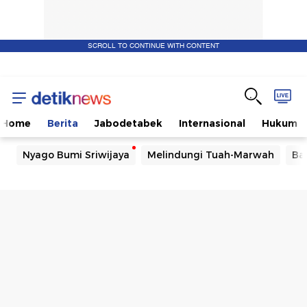
SCROLL TO CONTINUE WITH CONTENT
Home
Berita
Jabodetabek
Internasional
Hukum
Nyago Bumi Sriwijaya
Melindungi Tuah-Marwah
Ba