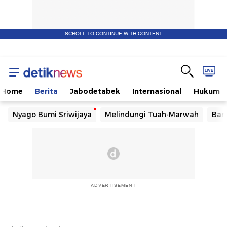
SCROLL TO CONTINUE WITH CONTENT
Home
Berita
Jabodetabek
Internasional
Hukum
Nyago Bumi Sriwijaya
Melindungi Tuah-Marwah
Ban
ADVERTISEMENT