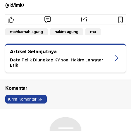
(yld/imk)
mahkamah agung
hakim agung
ma
Artikel Selanjutnya
Data Pelik Diungkap KY soal Hakim Langgar
Etik