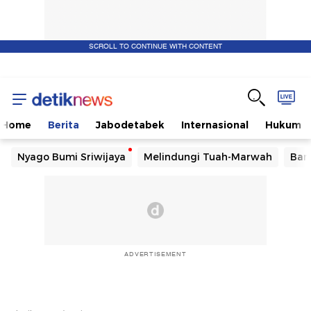
SCROLL TO CONTINUE WITH CONTENT
Home
Berita
Jabodetabek
Internasional
Hukum
Nyago Bumi Sriwijaya
Melindungi Tuah-Marwah
Ban
ADVERTISEMENT