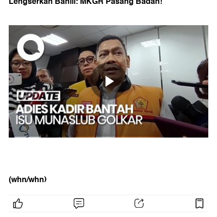
Lengserkan Bahlil: MKGR Pasang Badan!
(whn/whn)