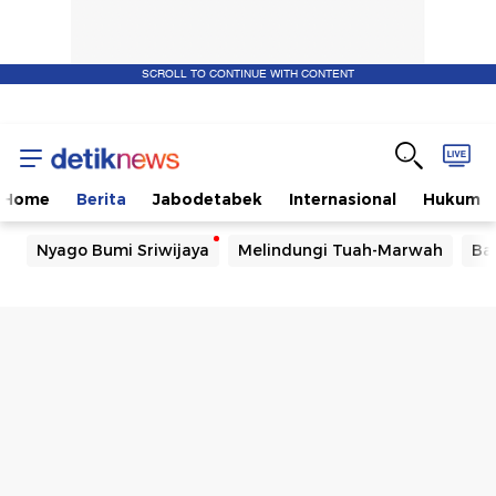
SCROLL TO CONTINUE WITH CONTENT
Home
Berita
Jabodetabek
Internasional
Hukum
Nyago Bumi Sriwijaya
Melindungi Tuah-Marwah
Ba