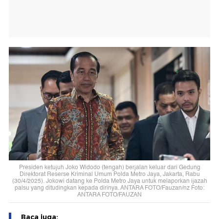
Presiden ketujuh Joko Widodo (tengah) berjalan keluar dari Gedung
Direktorat Reserse Kriminal Umum Polda Metro Jaya, Jakarta, Rabu
(30/4/2025). Jokowi datang ke Polda Metro Jaya untuk melaporkan ijazah
palsu yang ditudingkan kepada dirinya. ANTARA FOTO/Fauzan/nz Foto:
ANTARA FOTO/FAUZAN
Baca juga: