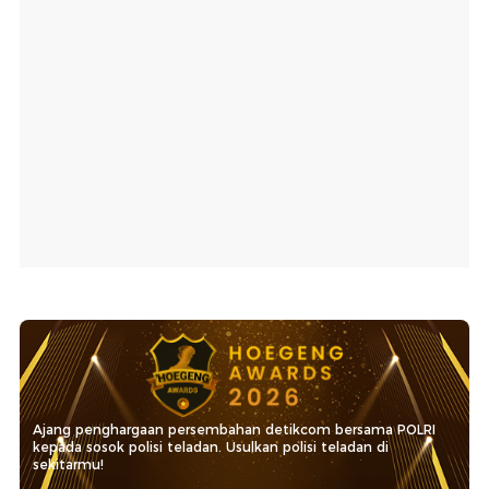
Ajang penghargaan persembahan detikcom bersama POLRI
kepada sosok polisi teladan. Usulkan polisi teladan di
sekitarmu!