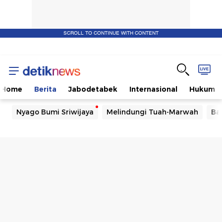
SCROLL TO CONTINUE WITH CONTENT
Home
Berita
Jabodetabek
Internasional
Hukum
Nyago Bumi Sriwijaya
Melindungi Tuah-Marwah
Ba