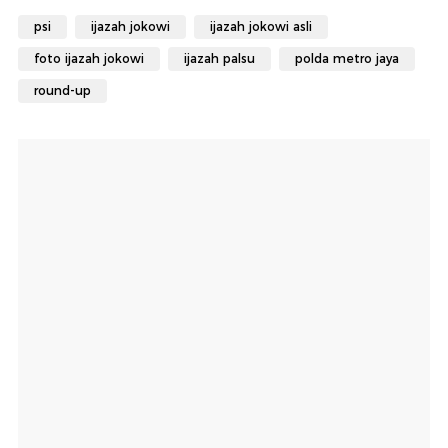
psi
ijazah jokowi
ijazah jokowi asli
foto ijazah jokowi
ijazah palsu
polda metro jaya
round-up