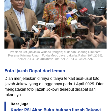
Presiden ketujuh Joko Widodo (tengah) di depan Gedung Direktorat
Reserse Kriminal Umum Polda Metro Jaya, Jakarta, Rabu (30/4/2025).
ANTARA FOTO/Fauzan/nz Foto: ANTARA FOTO/FAUZAN
Foto Ijazah Dapat dari teman
Dian menjelaskan dirinya ditanya terkait asal-usul foto
Ijazah Jokowi yang diunggahnya pada 1 April 2025. Dian
mengatakan foto ijazah Jokowi tersebut didapat dari
rekannya.
Baca juga:
Kader PSI Akan Buka-bukaan Ijazah Jokowi,