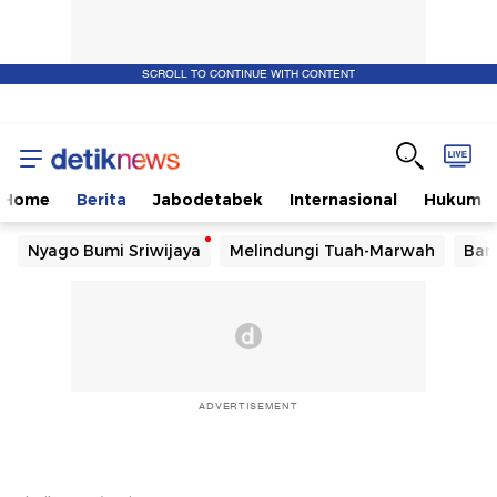
SCROLL TO CONTINUE WITH CONTENT
Home
Berita
Jabodetabek
Internasional
Hukum
Nyago Bumi Sriwijaya
Melindungi Tuah-Marwah
Ban
ADVERTISEMENT