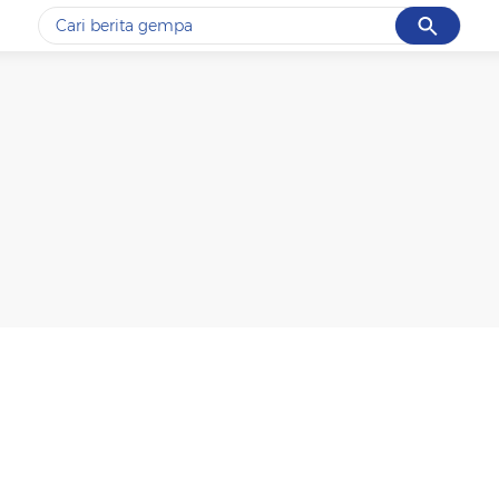
Cancel
Yang sedang ramai dicari
#1
gempa hari ini
#2
demo
#3
gempa
#4
iran
#5
prabowo
Promoted
Terakhir yang dicari
Loading...