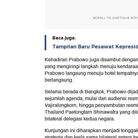
SCROLL TO CONTINUE WIT
Baca juga:
Tampilan Baru Pesawat Kepresi
Kehadiran Prabowo juga disambut dengan
yang mengiringi langkah menuju kendaraa
Prabowo langsung menuju hotel tempatny
berlangsung.
Selama berada di Bangkok, Prabowo dij
sejumlah agenda, mulai dari audiensi re
Vajiralongkorn, hingga penyambutan resmi
Thailand Paetongtarn Shinawatra yang di
bilateral delegasi kedua negara.
Kunjungan ini diharapkan menjadi tongg
strategis dan kerja sama bilateral antara I