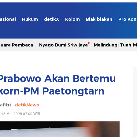
asional
Hukum
detikX
Kolom
Blak blakan
Pro Kon
Suara Pembaca
Nyago Bumi Sriwijaya
Melindungi Tuah-
, Prabowo Akan Bertemu
gkorn-PM Paetongtarn
afitri -
detikNews
 18 Mei 2025 07:00 WIB