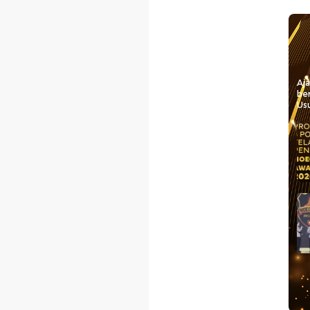
Aj
be
Usu