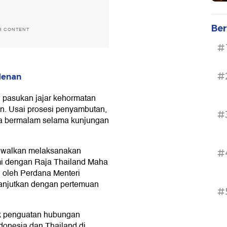
Ber
H CONTENT
#
#
denan
 pasukan jajar kehormatan
n. Usai prosesi penyambutan,
#
a bermalam selama kunjungan
adwalkan melaksanakan
#
smi dengan Raja Thailand Maha
 oleh Perdana Menteri
lanjutkan dengan pertemuan
#
ak penguatan hubungan
ndonesia dan Thailand di