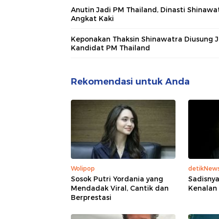
Anutin Jadi PM Thailand, Dinasti Shinawa
Angkat Kaki
Keponakan Thaksin Shinawatra Diusung J
Kandidat PM Thailand
Rekomendasi untuk Anda
Wolipop
detikNew
Sosok Putri Yordania yang
Sadisnya
Mendadak Viral, Cantik dan
Kenalan
Berprestasi