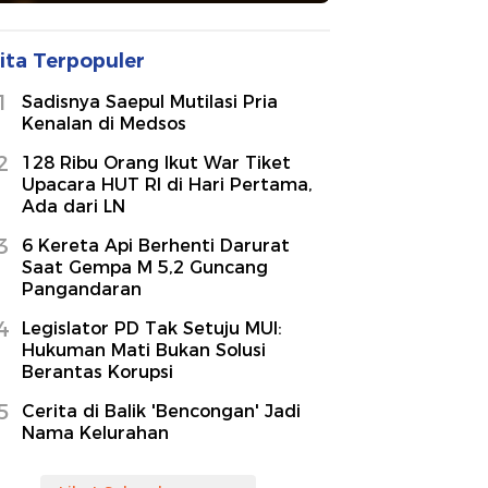
ita Terpopuler
1
Sadisnya Saepul Mutilasi Pria
Kenalan di Medsos
2
128 Ribu Orang Ikut War Tiket
Upacara HUT RI di Hari Pertama,
Ada dari LN
3
6 Kereta Api Berhenti Darurat
Saat Gempa M 5,2 Guncang
Pangandaran
4
Legislator PD Tak Setuju MUI:
Hukuman Mati Bukan Solusi
Berantas Korupsi
5
Cerita di Balik 'Bencongan' Jadi
Nama Kelurahan