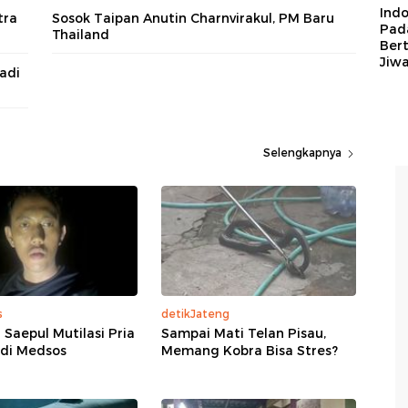
Ind
tra
Sosok Taipan Anutin Charnvirakul, PM Baru
Pad
Thailand
Ber
Jiw
adi
Selengkapnya
s
detikJateng
 Saepul Mutilasi Pria
Sampai Mati Telan Pisau,
 di Medsos
Memang Kobra Bisa Stres?