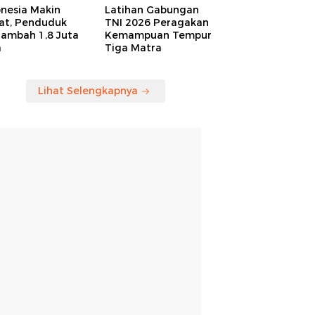
onesia Makin
Latihan Gabungan
at, Penduduk
TNI 2026 Peragakan
tambah 1,8 Juta
Kemampuan Tempur
a
Tiga Matra
Lihat Selengkapnya