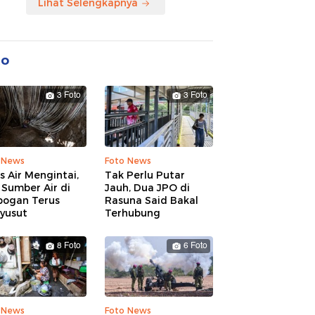
Lihat Selengkapnya
to
3 Foto
3 Foto
 News
Foto News
is Air Mengintai,
Tak Perlu Putar
Sumber Air di
Jauh, Dua JPO di
bogan Terus
Rasuna Said Bakal
yusut
Terhubung
8 Foto
6 Foto
 News
Foto News