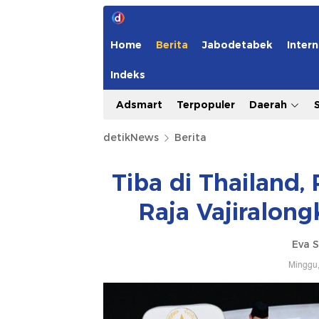
Home
Berita
Jabodetabek
Intern
Indeks
Adsmart
Terpopuler
Daerah
detikNews
Berita
Tiba di Thailand
Raja Vajiralon
Eva S
Minggu,