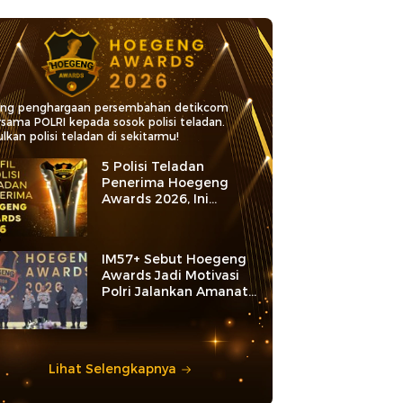
ang penghargaan persembahan detikcom
rsama POLRI kepada sosok polisi teladan.
lkan polisi teladan di sekitarmu!
5 Polisi Teladan
Penerima Hoegeng
Awards 2026, Ini
Kategori dan Kiprahnya
IM57+ Sebut Hoegeng
Awards Jadi Motivasi
Polri Jalankan Amanat
Konstitusi
Lihat Selengkapnya