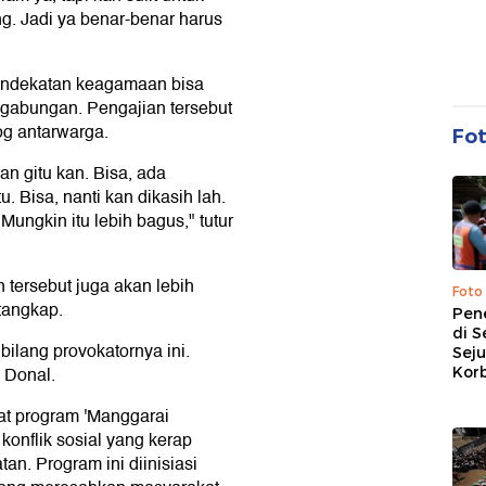
g. Jadi ya benar-benar harus
pendekatan keagamaan bisa
gabungan. Pengajian tersebut
og antarwarga.
Fo
n gitu kan. Bisa, ada
u. Bisa, nanti kan dikasih lah.
ungkin itu lebih bagus," tutur
 tersebut juga akan lebih
Foto
rtangkap.
Pen
di S
bilang provokatornya ini.
Sej
a Donal.
Kor
t program 'Manggarai
onflik sosial yang kerap
an. Program ini diinisiasi