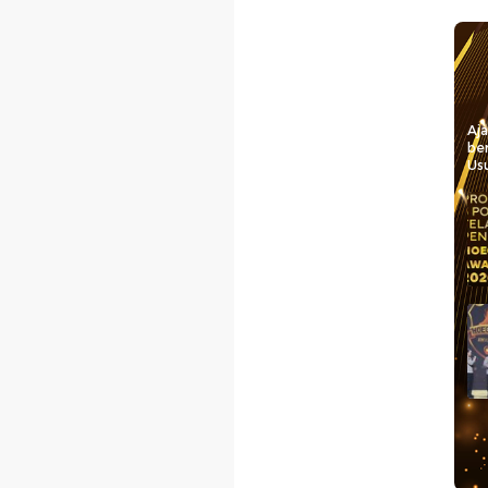
Aj
be
Usu