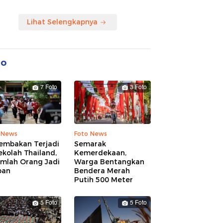
Lihat Selengkapnya
to
7 Foto
3 Foto
 News
Foto News
embakan Terjadi
Semarak
ekolah Thailand,
Kemerdekaan,
umlah Orang Jadi
Warga Bentangkan
ban
Bendera Merah
Putih 500 Meter
5 Foto
5 Foto