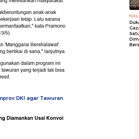
ang meresahkan masyarakat.
dakberuntungan anak-anak
Foto
kerjaan tetap. Lalu sarana
Duk
g termanfaatkan," kata Pramono
Gaz
3/5).
Sat
Dim
 'Manggarai Bershalawat'.
Ber
bertikai di sana," lanjutnya.
gunakan dalam program ini
 tawuran yang terjadi tak bisa
esif.
emprov DKI agar Tawuran
lang Diamankan Usai Konvoi