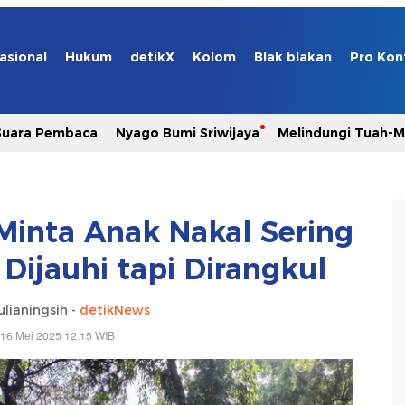
asional
Hukum
detikX
Kolom
Blak blakan
Pro Kon
Suara Pembaca
Nyago Bumi Sriwijaya
Melindungi Tuah-
inta Anak Nakal Sering
Dijauhi tapi Dirangkul
lianingsih -
detikNews
 16 Mei 2025 12:15 WIB