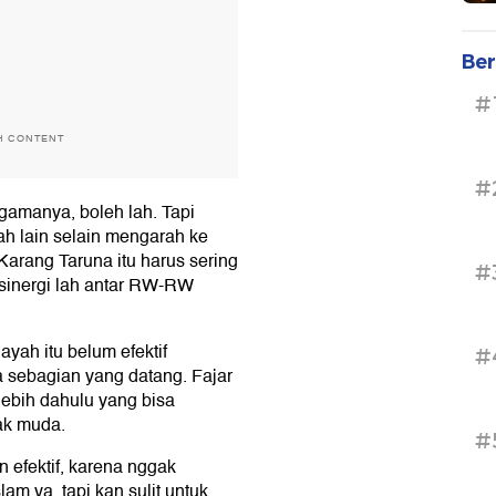
Ber
#
H CONTENT
#
amanya, boleh lah. Tapi
h lain selain mengarah ke
Karang Taruna itu harus sering
#
rsinergi lah antar RW-RW
yah itu belum efektif
#
 sebagian yang datang. Fajar
ebih dahulu yang bisa
ak muda.
#
 efektif, karena nggak
m ya, tapi kan sulit untuk