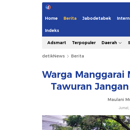
Home
Berita
Jabodetabek
Intern
Indeks
Adsmart
Terpopuler
Daerah
detikNews
Berita
Warga Manggarai M
Tawuran Jangan 
Maulani Mu
Jumat,