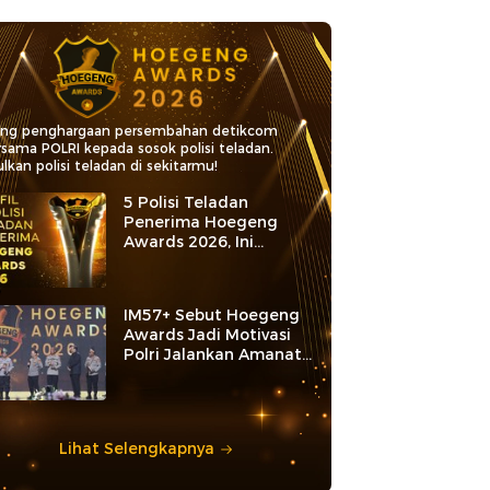
ang penghargaan persembahan detikcom
rsama POLRI kepada sosok polisi teladan.
lkan polisi teladan di sekitarmu!
5 Polisi Teladan
Penerima Hoegeng
Awards 2026, Ini
Kategori dan Kiprahnya
IM57+ Sebut Hoegeng
Awards Jadi Motivasi
Polri Jalankan Amanat
Konstitusi
Lihat Selengkapnya