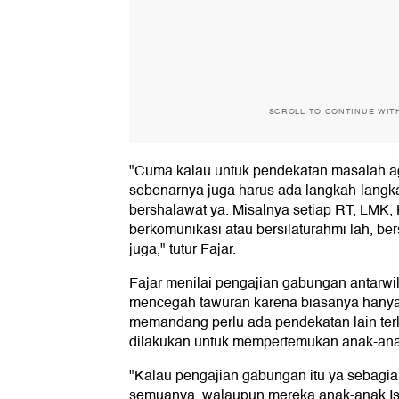
SCROLL TO CONTINUE WIT
"Cuma kalau untuk pendekatan masalah ag
sebenarnya juga harus ada langkah-langka
bershalawat ya. Misalnya setiap RT, LMK, 
berkomunikasi atau bersilaturahmi lah, be
juga," tutur Fajar.
Fajar menilai pengajian gabungan antarwila
mencegah tawuran karena biasanya hanya
memandang perlu ada pendekatan lain terl
dilakukan untuk mempertemukan anak-an
"Kalau pengajian gabungan itu ya sebagian
semuanya, walaupun mereka anak-anak Isla