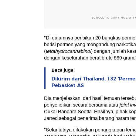
SCROLL TO CONTINUE WIT
"Di dalamnya berisikan 20 bungkus permen b
berisi permen yang mengandung narkotika 
(
tetrahydrocannabinol
) dengan jumlah kes
dengan keseluruhan berat bruto 869 gram,"
Baca juga:
Dikirim dari Thailand, 132 'Permen
Pebasket AS
Dia menjelaskan, dari hasil temuan terse
penyelidikan secara bersama atau
joint in
Cukai Bandara Soetta. Hasilnya, pihak ke
Jarred sebagai penerima barang haram ter
"Selanjutnya dilakukan penangkapan ter