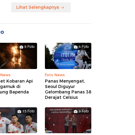
Lihat Selengkapnya
to
9 Foto
4 Foto
 News
Foto News
ret Kobaran Api
Panas Menyengat,
gamuk di
Seoul Diguyur
ung Bapenda
Gelombang Panas 38
Derajat Celsius
15 Foto
9 Foto