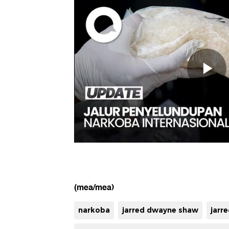
(mea/mea)
narkoba
jarred dwayne shaw
jarr