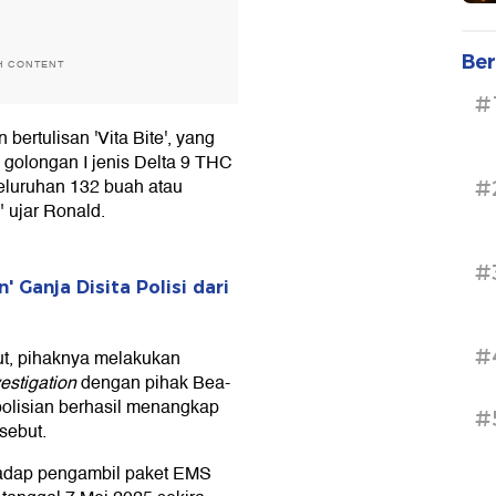
Ber
H CONTENT
#
ertulisan 'Vita Bite', yang
golongan I jenis Delta 9 THC
eluruhan 132 buah atau
#
 ujar Ronald.
#
' Ganja Disita Polisi dari
#
but, pihaknya melakukan
vestigation
dengan pihak Bea-
polisian berhasil menangkap
#
sebut.
hadap pengambil paket EMS