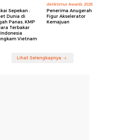
detiktimur Awards 2026
kai Sepekan :
Penerima Anugerah
et Dunia di
Figur Akselerator
gah Panas, KMP
Kemajuan
iara Terbakar
 Indonesia
ungkam Vietnam
Lihat Selengkapnya