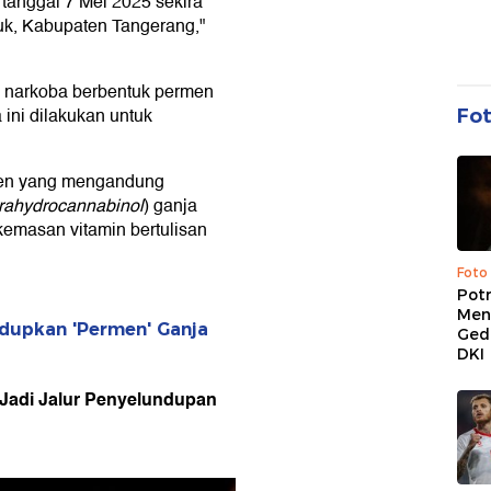
tanggal 7 Mei 2025 sekira
auk, Kabupaten Tangerang,"
n narkoba berbentuk permen
ini dilakukan untuk
Fo
men yang mengandung
trahydrocannabinol
) ganja
kemasan vitamin bertulisan
Foto
Pot
Men
dupkan 'Permen' Ganja
Ged
DKI
 Jadi Jalur Penyelundupan