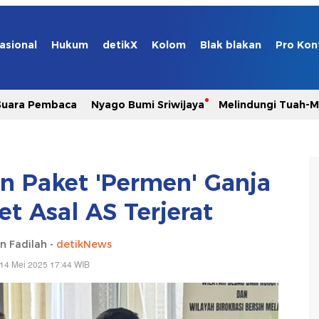
asional
Hukum
detikX
Kolom
Blak blakan
Pro Kon
Suara Pembaca
Nyago Bumi Sriwijaya
Melindungi Tuah-
 Paket 'Permen' Ganja
et Asal AS Terjerat
n Fadilah -
detikNews
14 Mei 2025 17:44 WIB