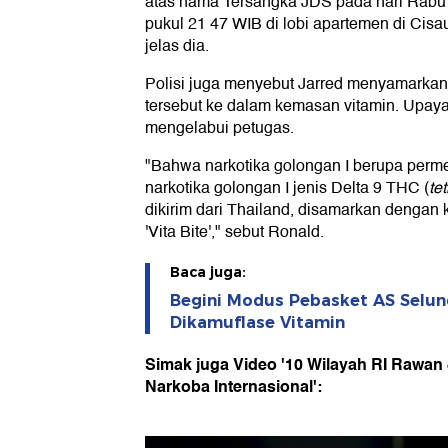
atas nama Tersangka JDS pada hari Rabu 
pukul 21 47 WIB di lobi apartemen di Cis
jelas dia.
Polisi juga menyebut Jarred menyamarka
tersebut ke dalam kemasan vitamin. Upaya 
mengelabui petugas.
"Bahwa narkotika golongan I berupa per
narkotika golongan I jenis Delta 9 THC (
te
dikirim dari Thailand, disamarkan dengan 
'Vita Bite'," sebut Ronald.
Baca juga:
Begini Modus Pebasket AS Selun
Dikamuflase Vitamin
Simak juga Video '10 Wilayah RI Rawan
Narkoba Internasional':