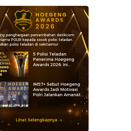
ang penghargaan persembahan detikcom
rsama POLRI kepada sosok polisi teladan.
lkan polisi teladan di sekitarmu!
5 Polisi Teladan
Penerima Hoegeng
Awards 2026, Ini
Kategori dan Kiprahnya
IM57+ Sebut Hoegeng
Awards Jadi Motivasi
Polri Jalankan Amanat
Konstitusi
Lihat Selengkapnya