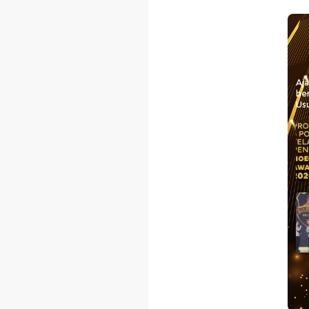
Aj
be
Usu