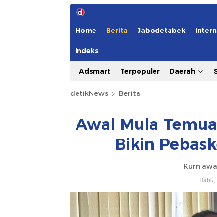
Home
Berita
Jabodetabek
Intern
Indeks
Adsmart
Terpopuler
Daerah
detikNews
Berita
Awal Mula Temuan
Bikin Pebask
Kurniawa
Rabu, 