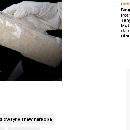
Foto
Bing
Potr
Ten
Mut
dan
Dib
ed dwayne shaw narkoba