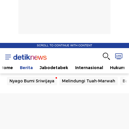
SCROLL TO CONTINUE WITH CONTENT
Home
Berita
Jabodetabek
Internasional
Hukum
Nyago Bumi Sriwijaya
Melindungi Tuah-Marwah
Ba