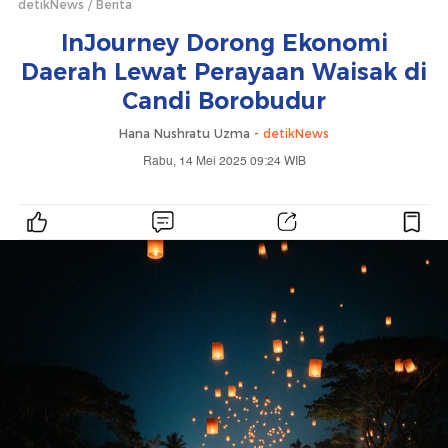
detikNews
Berita
InJourney Dorong Ekonomi
Daerah Lewat Perayaan Waisak di
Candi Borobudur
Hana Nushratu Uzma -
detikNews
Rabu, 14 Mei 2025 09:24 WIB