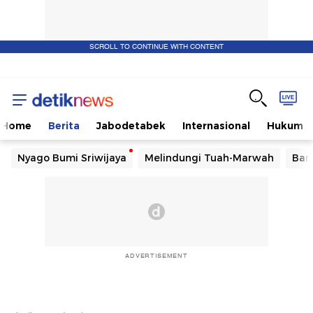
SCROLL TO CONTINUE WITH CONTENT
Home
Berita
Jabodetabek
Internasional
Hukum
Nyago Bumi Sriwijaya
Melindungi Tuah-Marwah
Ban
ADVERTISEMENT