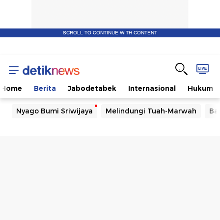
SCROLL TO CONTINUE WITH CONTENT
Home
Berita
Jabodetabek
Internasional
Hukum
Nyago Bumi Sriwijaya
Melindungi Tuah-Marwah
Ba