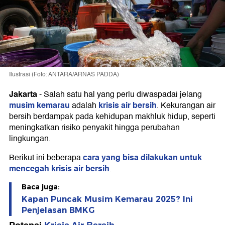
Ilustrasi (Foto: ANTARA/ARNAS PADDA)
Jakarta
-
Salah satu hal yang perlu diwaspadai jelang
musim kemarau
krisis air bersih
adalah
. Kekurangan air
bersih berdampak pada kehidupan makhluk hidup, seperti
meningkatkan risiko penyakit hingga perubahan
lingkungan.
cara yang bisa dilakukan untuk
Berikut ini beberapa
mencegah krisis air bersih
.
Baca juga:
Kapan Puncak Musim Kemarau 2025? Ini
Penjelasan BMKG