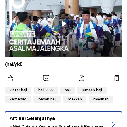
(haf/yld)
kloter haji
haji 2025
haji
jemaah haji
kemenag
ibadah haji
mekkah
madinah
Artikel Selanjutnya
HNW Dukung Kegiatan Sosialisasi & Persiapan