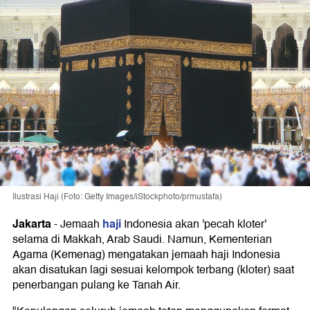
Ilustrasi Haji (Foto: Getty Images/iStockphoto/prmustafa)
Jakarta
haji
-
Jemaah
Indonesia akan 'pecah kloter'
selama di Makkah, Arab Saudi. Namun, Kementerian
Agama (Kemenag) mengatakan jemaah haji Indonesia
akan disatukan lagi sesuai kelompok terbang (kloter) saat
penerbangan pulang ke Tanah Air.