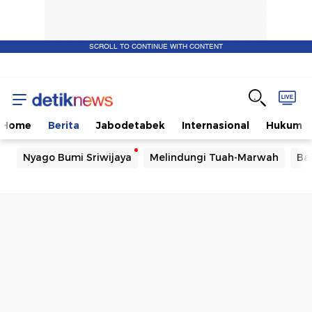
SCROLL TO CONTINUE WITH CONTENT
Home
Berita
Jabodetabek
Internasional
Hukum
Nyago Bumi Sriwijaya
Melindungi Tuah-Marwah
Ba