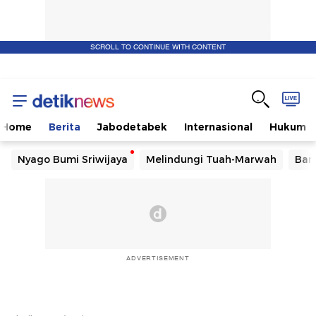
SCROLL TO CONTINUE WITH CONTENT
Home
Berita
Jabodetabek
Internasional
Hukum
Nyago Bumi Sriwijaya
Melindungi Tuah-Marwah
Ban
ADVERTISEMENT