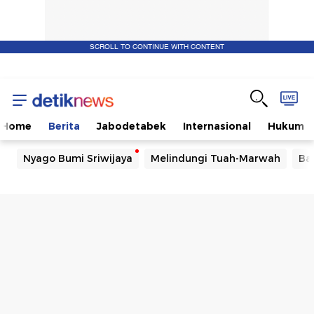
SCROLL TO CONTINUE WITH CONTENT
Home
Berita
Jabodetabek
Internasional
Hukum
Nyago Bumi Sriwijaya
Melindungi Tuah-Marwah
Ba