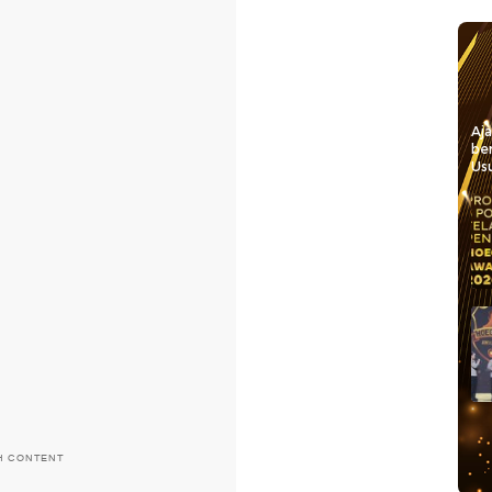
Aj
be
Usu
H CONTENT