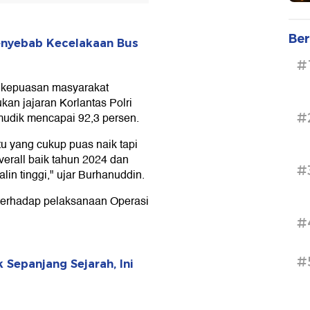
Ber
enyebab Kecelakaan Bus
#
n kepuasan masyarakat
ukan jajaran Korlantas Polri
#
udik mencapai 92,3 persen.
u yang cukup puas naik tapi
verall baik tahun 2024 dan
#
in tinggi," ujar Burhanuddin.
 terhadap pelaksanaan Operasi
#
#
 Sepanjang Sejarah, Ini