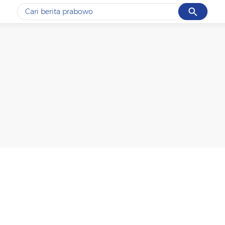
Cancel
Yang sedang ramai dicari
#1
data live draw sgp
#2
piala presiden 2026
#3
prabowo
#4
iran
#5
gempa hari ini
Promoted
Terakhir yang dicari
Loading...