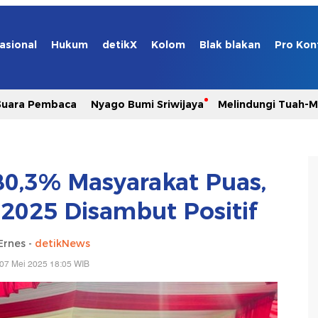
asional
Hukum
detikX
Kolom
Blak blakan
Pro Kon
Suara Pembaca
Nyago Bumi Sriwijaya
Melindungi Tuah-
 80,3% Masyarakat Puas,
 2025 Disambut Positif
Ernes -
detikNews
07 Mei 2025 18:05 WIB