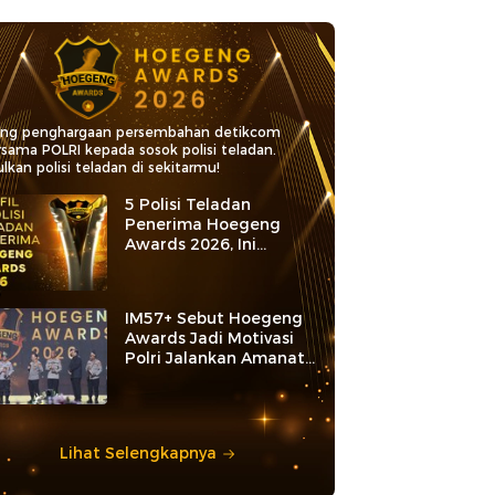
ang penghargaan persembahan detikcom
rsama POLRI kepada sosok polisi teladan.
lkan polisi teladan di sekitarmu!
5 Polisi Teladan
Penerima Hoegeng
Awards 2026, Ini
Kategori dan Kiprahnya
IM57+ Sebut Hoegeng
Awards Jadi Motivasi
Polri Jalankan Amanat
Konstitusi
Lihat Selengkapnya