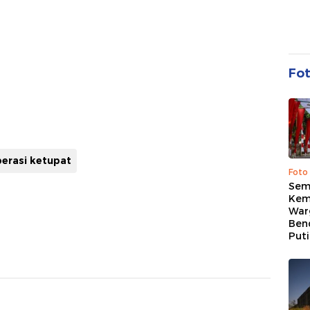
Fo
erasi ketupat
Foto
Sem
Kem
War
Ben
Put