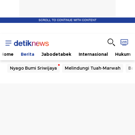
SCROLL TO CONTINUE WITH CONTENT
Home
Berita
Jabodetabek
Internasional
Hukum
Nyago Bumi Sriwijaya
Melindungi Tuah-Marwah
Ba