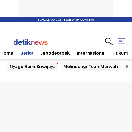
SCROLL TO CONTINUE WITH CONTENT
Home
Berita
Jabodetabek
Internasional
Hukum
Nyago Bumi Sriwijaya
Melindungi Tuah-Marwah
Ba