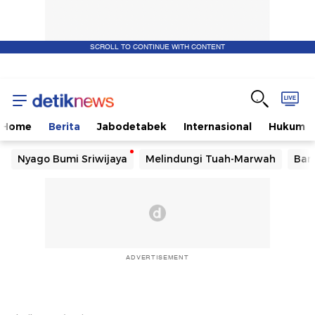
SCROLL TO CONTINUE WITH CONTENT
Home
Berita
Jabodetabek
Internasional
Hukum
Nyago Bumi Sriwijaya
Melindungi Tuah-Marwah
Ban
ADVERTISEMENT