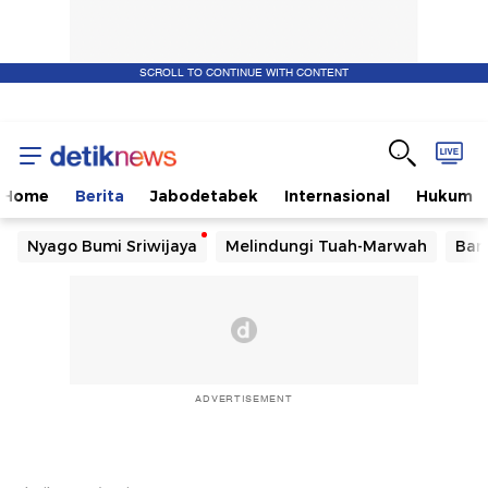
SCROLL TO CONTINUE WITH CONTENT
Home
Berita
Jabodetabek
Internasional
Hukum
Nyago Bumi Sriwijaya
Melindungi Tuah-Marwah
Ban
ADVERTISEMENT