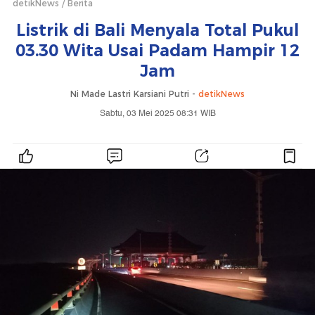
detikNews
Berita
Listrik di Bali Menyala Total Pukul
03.30 Wita Usai Padam Hampir 12
Jam
Ni Made Lastri Karsiani Putri -
detikNews
Sabtu, 03 Mei 2025 08:31 WIB