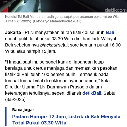
Kondisi Tol Bali Mandara masih gelap sejak pemadaman pukul 16.00 Wita,
Jumat (2/5/2025). (Foto: Aryo Mahendro/detikBali)
Jakarta
Bali
-
PLN menyatakan aliran listrik di seluruh
sudah pulih total pukul 03.30 Wita dini hari tadi. Wilayah
Beli sebelumnya
blackout
sejak sore kemarin pukul 16.00
Wita, atau hampir 12 jam.
"Hingga saat ini, personel kami di lapangan tetap
bersiaga untuk terus menjaga dan memastikan pasokan
listrik di Bali telah 100 persen pulih. Termasuk pada
tempat-tempat vital di sektor pelayanan umum," kata
Direktur Utama PLN Darmawan Prasodjo dalam
detikBali
keterangan tertulisnya, seperti dilansir
, Sabtu
(3/5/2025).
Baca juga:
Padam Hampir 12 Jam, Listrik di Bali Menyala
Total Pukul 03.30 Wita