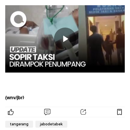
(wnv/jbr)
tangerang
jabodetabek