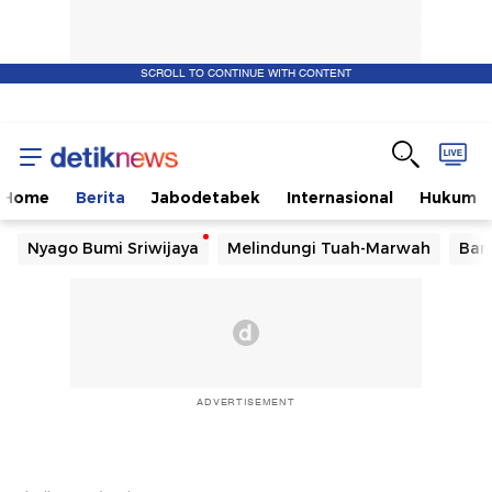
SCROLL TO CONTINUE WITH CONTENT
Home
Berita
Jabodetabek
Internasional
Hukum
Nyago Bumi Sriwijaya
Melindungi Tuah-Marwah
Ban
ADVERTISEMENT