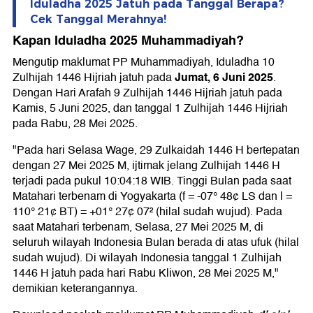
Iduladha 2025 Jatuh pada Tanggal Berapa?
Cek Tanggal Merahnya!
Kapan Iduladha 2025 Muhammadiyah?
Mengutip maklumat PP Muhammadiyah, Iduladha 10
Jumat, 6 Juni 2025
Zulhijah 1446 Hijriah jatuh pada
.
Dengan Hari Arafah 9 Zulhijah 1446 Hijriah jatuh pada
Kamis, 5 Juni 2025, dan tanggal 1 Zulhijah 1446 Hijriah
pada Rabu, 28 Mei 2025.
"Pada hari Selasa Wage, 29 Zulkaidah 1446 H bertepatan
dengan 27 Mei 2025 M, ijtimak jelang Zulhijah 1446 H
terjadi pada pukul 10:04:18 WIB. Tinggi Bulan pada saat
Matahari terbenam di Yogyakarta (f = -07° 48¢ LS dan l =
110° 21¢ BT) = +01° 27¢ 07² (hilal sudah wujud). Pada
saat Matahari terbenam, Selasa, 27 Mei 2025 M, di
seluruh wilayah Indonesia Bulan berada di atas ufuk (hilal
sudah wujud). Di wilayah Indonesia tanggal 1 Zulhijah
1446 H jatuh pada hari Rabu Kliwon, 28 Mei 2025 M,"
demikian keterangannya.