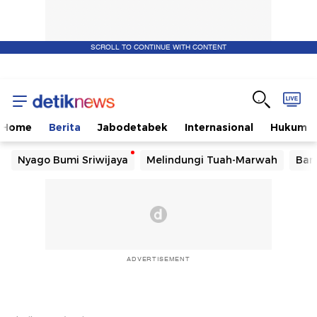
SCROLL TO CONTINUE WITH CONTENT
Home
Berita
Jabodetabek
Internasional
Hukum
Nyago Bumi Sriwijaya
Melindungi Tuah-Marwah
Ban
ADVERTISEMENT