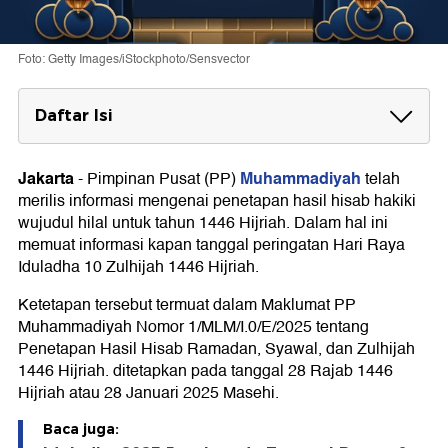
Foto: Getty Images/iStockphoto/Sensvector
Daftar Isi
Kapan Iduladha 2025 Muhammadiyah?
Jakarta
Muhammadiyah
-
Pimpinan Pusat (PP)
telah
Kapan Iduladha 2025 Pemerintah?
merilis informasi mengenai penetapan hasil hisab hakiki
wujudul hilal untuk tahun 1446 Hijriah. Dalam hal ini
memuat informasi kapan tanggal peringatan Hari Raya
Iduladha 10 Zulhijah 1446 Hijriah.
Ketetapan tersebut termuat dalam Maklumat PP
Muhammadiyah Nomor 1/MLM/I.0/E/2025 tentang
Penetapan Hasil Hisab Ramadan, Syawal, dan Zulhijah
1446 Hijriah. ditetapkan pada tanggal 28 Rajab 1446
Hijriah atau 28 Januari 2025 Masehi.
Baca juga: