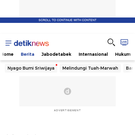
SCROLL TO CONTINUE WITH CONTENT
Home
Berita
Jabodetabek
Internasional
Hukum
Nyago Bumi Sriwijaya
Melindungi Tuah-Marwah
Ban
ADVERTISEMENT