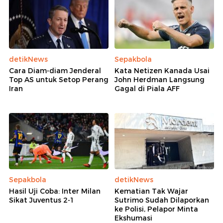
detikNews
Sepakbola
Cara Diam-diam Jenderal
Kata Netizen Kanada Usai
Top AS untuk Setop Perang
John Herdman Langsung
Iran
Gagal di Piala AFF
Sepakbola
detikNews
Hasil Uji Coba: Inter Milan
Kematian Tak Wajar
Sikat Juventus 2-1
Sutrimo Sudah Dilaporkan
ke Polisi, Pelapor Minta
Ekshumasi