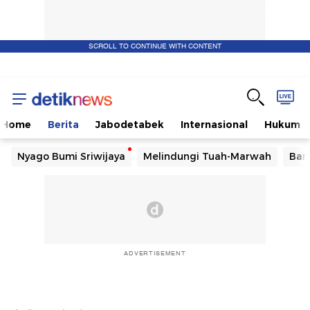
SCROLL TO CONTINUE WITH CONTENT
Home
Berita
Jabodetabek
Internasional
Hukum
Nyago Bumi Sriwijaya
Melindungi Tuah-Marwah
Ban
ADVERTISEMENT