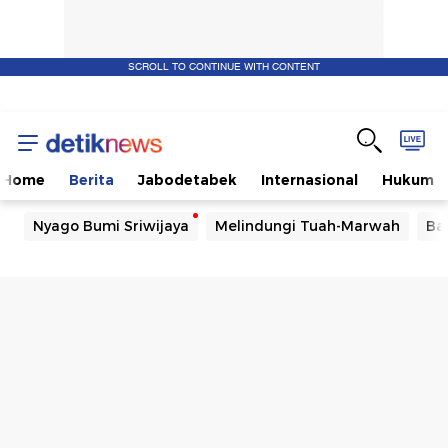
SCROLL TO CONTINUE WITH CONTENT
Home
Berita
Jabodetabek
Internasional
Hukum
Nyago Bumi Sriwijaya
Melindungi Tuah-Marwah
Ba