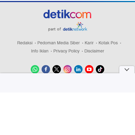
part of
Redaksi
Pedoman Media Siber
Karir
Kotak Pos
Info Iklan
Privacy Policy
Disclaimer
Download aplikasi detikcom
Copyright @ 2026 detikcom, All right reserved