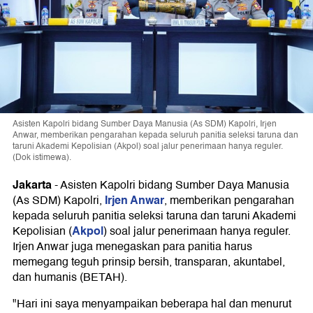
Asisten Kapolri bidang Sumber Daya Manusia (As SDM) Kapolri, Irjen
Anwar, memberikan pengarahan kepada seluruh panitia seleksi taruna dan
taruni Akademi Kepolisian (Akpol) soal jalur penerimaan hanya reguler.
(Dok istimewa).
Jakarta
-
Asisten Kapolri bidang Sumber Daya Manusia
Irjen Anwar
(As SDM) Kapolri,
, memberikan pengarahan
kepada seluruh panitia seleksi taruna dan taruni Akademi
Akpol
Kepolisian (
) soal jalur penerimaan hanya reguler.
Irjen Anwar juga menegaskan para panitia harus
memegang teguh prinsip bersih, transparan, akuntabel,
dan humanis (BETAH).
"Hari ini saya menyampaikan beberapa hal dan menurut