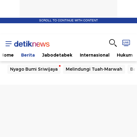
SCROLL TO CONTINUE WITH CONTENT
Home
Berita
Jabodetabek
Internasional
Hukum
Nyago Bumi Sriwijaya
Melindungi Tuah-Marwah
Ba