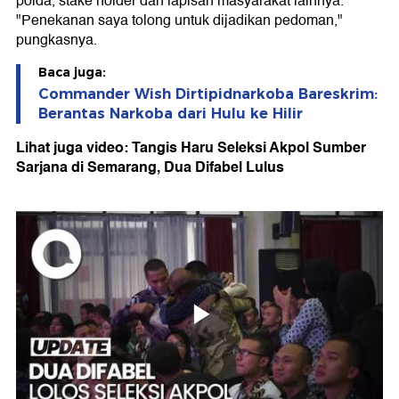
polda, stake holder dan lapisan masyarakat lainnya.
"Penekanan saya tolong untuk dijadikan pedoman,"
pungkasnya.
Baca juga:
Commander Wish Dirtipidnarkoba Bareskrim:
Berantas Narkoba dari Hulu ke Hilir
Lihat juga video: Tangis Haru Seleksi Akpol Sumber
Sarjana di Semarang, Dua Difabel Lulus