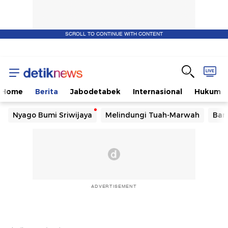
SCROLL TO CONTINUE WITH CONTENT
Home
Berita
Jabodetabek
Internasional
Hukum
Nyago Bumi Sriwijaya
Melindungi Tuah-Marwah
Ban
ADVERTISEMENT