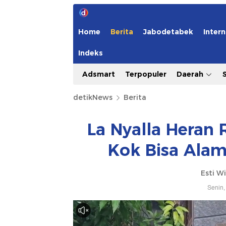
Home
Berita
Jabodetabek
Intern
Indeks
Adsmart
Terpopuler
Daerah
detikNews
Berita
La Nyalla Heran
Kok Bisa Ala
Esti W
Senin,