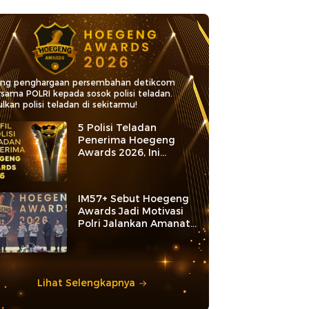
ang penghargaan persembahan detikcom
rsama POLRI kepada sosok polisi teladan.
lkan polisi teladan di sekitarmu!
5 Polisi Teladan
Penerima Hoegeng
Awards 2026, Ini
Kategori dan Kiprahnya
IM57+ Sebut Hoegeng
Awards Jadi Motivasi
Polri Jalankan Amanat
Konstitusi
Lihat Selengkapnya