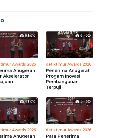
to
9 Foto
6 Foto
ktimur Awards 2026
detiktimur Awards 2026
erima Anugerah
Penerima Anugerah
r Akselerator
Progam Inovasi
ajuan
Pembangunan
Terpuji
4 Foto
5 Foto
ktimur Awards 2026
detiktimur Awards 2026
erima Anugerah
Para Penerima