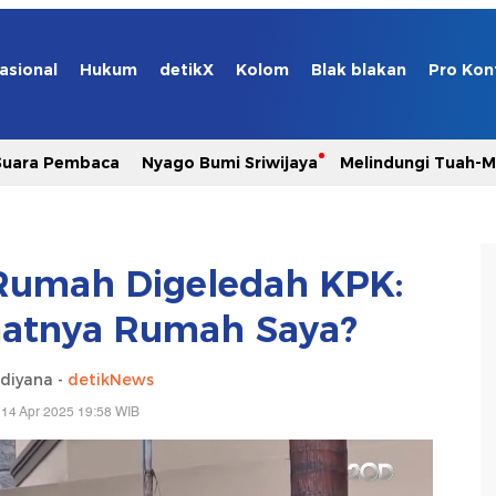
asional
Hukum
detikX
Kolom
Blak blakan
Pro Kon
Suara Pembaca
Nyago Bumi Sriwijaya
Melindungi Tuah-
 Rumah Digeledah KPK:
matnya Rumah Saya?
idiyana -
detikNews
 14 Apr 2025 19:58 WIB