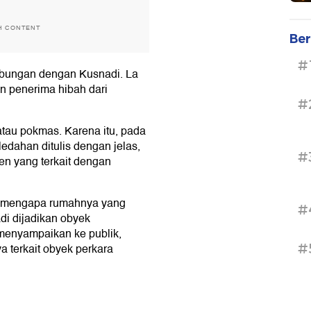
H CONTENT
Ber
#
ubungan dengan Kusnadi. La
n penerima hibah dari
#
atau pokmas. Karena itu, pada
ledahan ditulis dengan jelas,
#
en yang terkait dengan
K mengapa rumahnya yang
#
di dijadikan obyek
menyampaikan ke publik,
#
 terkait obyek perkara