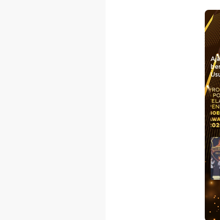
Aj
be
Usu