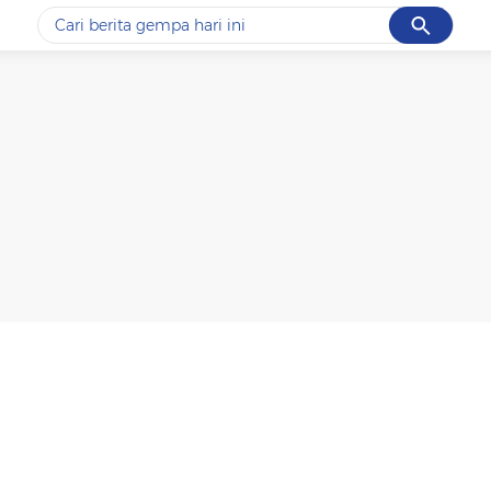
Cancel
Yang sedang ramai dicari
#1
data live draw sgp
#2
piala presiden 2026
#3
prabowo
#4
iran
#5
gempa hari ini
Promoted
Terakhir yang dicari
Loading...