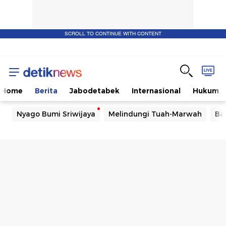
SCROLL TO CONTINUE WITH CONTENT
Home
Berita
Jabodetabek
Internasional
Hukum
Nyago Bumi Sriwijaya
Melindungi Tuah-Marwah
Ba