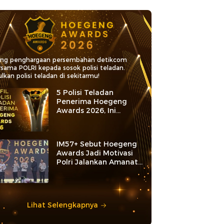
ang penghargaan persembahan detikcom
rsama POLRI kepada sosok polisi teladan.
lkan polisi teladan di sekitarmu!
5 Polisi Teladan
Penerima Hoegeng
Awards 2026, Ini
Kategori dan Kiprahnya
IM57+ Sebut Hoegeng
Awards Jadi Motivasi
Polri Jalankan Amanat
Konstitusi
Lihat Selengkapnya