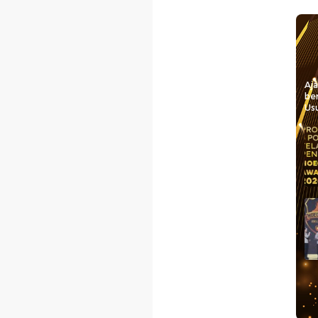
Aj
be
Usu