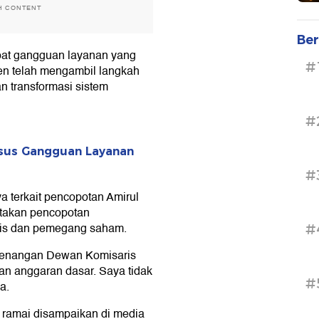
H CONTENT
Ber
at gangguan layanan yang
#
en telah mengambil langkah
n transformasi sistem
#
asus Gangguan Layanan
#
a terkait pencopotan Amirul
atakan pencopotan
is dan pemegang saham.
#
wenangan Dewan Komisaris
n anggaran dasar. Saya tidak
#
a.
 ramai disampaikan di media