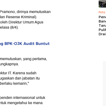
t Pramono, dirinya memutuskan
Foto
dan Reserse Kriminal).
Pen
Bang
si oleh Direktur Umum Agus
Tan
lasa (8/4).
Puli
Dra
ng BPK-OJK Audit Buntut
a memutuskan, yang pertama,
 ungkapnya.
ktur IT. Karena sudah
stugaskan dan jabatan itu
berlaku kemarin,"
enden internasional untuk
 untuk mengetahui ke mana