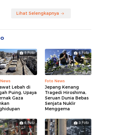
Lihat Selengkapnya
to
5 Foto
6 Foto
 News
Foto News
awat Lebah di
Jepang Kenang
gah Puing, Upaya
Tragedi Hiroshima,
ernak Gaza
Seruan Dunia Bebas
hkan
Senjata Nuklir
ghidupan
Menggema
6 Foto
3 Foto