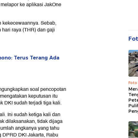
g melapor ke aplikasi JakOne
n kekecewaannya. Sebab,
hari raya (THR) dan gaji
Fo
mono: Terus Terang Ada
Foto
ngungkapkan soal pencopotan
Mer
Ten
a mengatakan keputusan itu
Pet
DKI sudah terjadi tiga kali.
Puli
Pen
i. Ini sudah ketiga kali dan
ak dilaksanakan, tidak dijaga
 Jumlah angkanya yang tahu
ng DPRD DKI Jakarta, Rabu