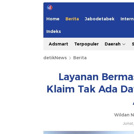
Home
Berita
Jabodetabek
Intern
Indeks
Adsmart
Terpopuler
Daerah
detikNews
Berita
Layanan Bermas
Klaim Tak Ada Da
Wildan N
Jumat,