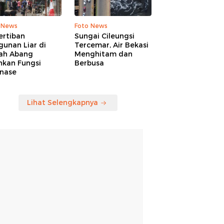
 News
Foto News
ertiban
Sungai Cileungsi
unan Liar di
Tercemar, Air Bekasi
ah Abang
Menghitam dan
hkan Fungsi
Berbusa
inase
Lihat Selengkapnya