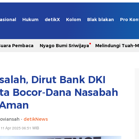
asional
Hukum
detikX
Kolom
Blak blakan
Pro Kon
Suara Pembaca
Nyago Bumi Sriwijaya
Melindungi Tuah-
alah, Dirut Bank DKI
ta Bocor-Dana Nasabah
Aman
oviansah -
detikNews
 11 Apr 2025 06:51 WIB