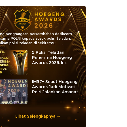
ang penghargaan persembahan detikcom
rsama POLRI kepada sosok polisi teladan.
lkan polisi teladan di sekitarmu!
5 Polisi Teladan
Penerima Hoegeng
Awards 2026, Ini
Kategori dan Kiprahnya
IM57+ Sebut Hoegeng
Awards Jadi Motivasi
Polri Jalankan Amanat
Konstitusi
Lihat Selengkapnya