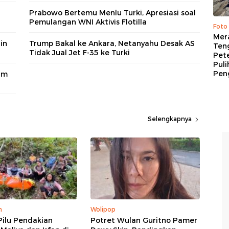
Prabowo Bertemu Menlu Turki, Apresiasi soal
Pemulangan WNI Aktivis Flotilla
Foto
Mer
in
Trump Bakal ke Ankara, Netanyahu Desak AS
Ten
Tidak Jual Jet F-35 ke Turki
Pet
Puli
Pen
am
Selengkapnya
m
Wolipop
Pilu Pendakian
Potret Wulan Guritno Pamer