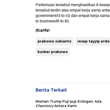
Pertemuan tersebut menghasilkan 8 kese
tersebut terdiri atas empat kerja sama ant
government/G-to-G) dan empat kerja sama
to business/B-to-B).
(fca/rfs)
prabowo subianto
recep tayyip erd
kunker prabowo
Berita Terkait
Momen Trump Puji-puji Erdogan: Ada
Chemistry
Antara Kami