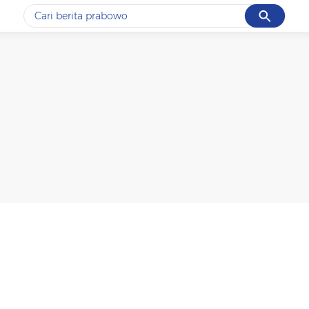
Cancel
Yang sedang ramai dicari
#1
gempa hari ini
#2
gempa
#3
prabowo
#4
iran
#5
demo
Promoted
Terakhir yang dicari
Loading...