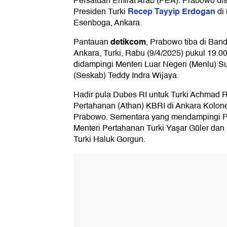
Persatuan Emirat Arab (PEA). Prabowo di
Recep Tayyip Erdogan
Presiden Turki
di 
Esenboga, Ankara.
detikcom
Pantauan
, Prabowo tiba di Ban
Ankara, Turki, Rabu (9/4/2025) pukul 19.
didampingi Menteri Luar Negeri (Menlu) S
(Seskab) Teddy Indra Wijaya.
Hadir pula Dubes RI untuk Turki Achmad 
Pertahanan (Athan) KBRI di Ankara Kolon
Prabowo. Sementara yang mendampingi P
Menteri Pertahanan Turki Yaşar Güler dan 
Turki Haluk Gorgun.