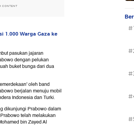
H CONTENT
Ber
#
i 1.000 Warga Gaza ke
#
mbut pasukan jajaran
rabowo dengan pelukan
ah buket bunga dari dua
#
Kemerdekaan' oleh band
rabowo berjalan menuju mobil
#
era Indonesia dan Turki.
ng dikunjungi Prabowo dalam
. Prabowo telah melakukan
#
Mohamed bin Zayed Al