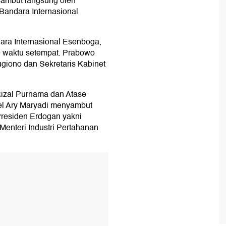
sambut langsung oleh
Bandara Internasional
dara Internasional Esenboga,
00 waktu setempat. Prabowo
ugiono dan Sekretaris Kabinet
Rizal Purnama dan Atase
el Ary Maryadi menyambut
residen Erdogan yakni
Menteri Industri Pertahanan