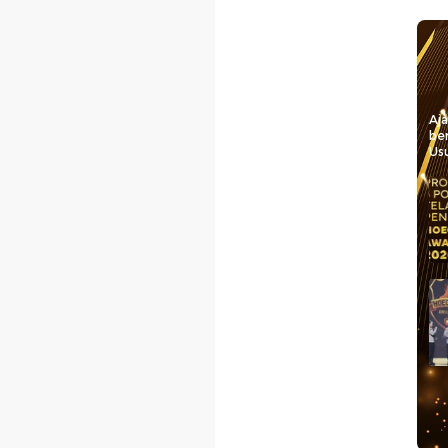
Aj
be
Usu