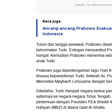
SCROLL TO CONTINUE WIT
Baca juga:
Ancang-ancang Prabowo Evakuas
Indonesia
Turun dari tangga pesawat, Prabowo disa
kehormatan Turki. Erdogan menyambut P
hangat. Kemudian Prabowo menerima sebu
anak Turki.
Prabowo juga diperdengarkan lagu 'Hari 
khusus kepresidenan Turki. Setelah itu, P
Mercedes-Maybach Limousine dengan bend
Diketahui, Turki menjadi negara kedua ya
safarinya ke negara-negara Timur Tengah
pertemuan dengan Presiden PEA Sheikh 
Nahyan (MBZ) di Istana Qasr Al Shatie.