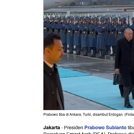
Prabowo tiba di Ankara, Turki, disambut Erdogan. (Fird
Jakarta
Prabowo Subianto
-
Presiden
tib