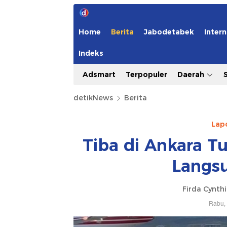
Home
Berita
Jabodetabek
Intern
Indeks
Adsmart
Terpopuler
Daerah
detikNews
Berita
Lap
Tiba di Ankara T
Langs
Firda Cynth
Rabu, 