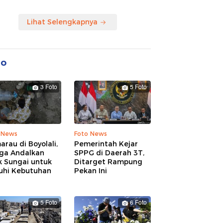
Lihat Selengkapnya
to
3 Foto
5 Foto
 News
Foto News
rau di Boyolali,
Pemerintah Kejar
ga Andalkan
SPPG di Daerah 3T,
k Sungai untuk
Ditarget Rampung
uhi Kebutuhan
Pekan Ini
5 Foto
6 Foto