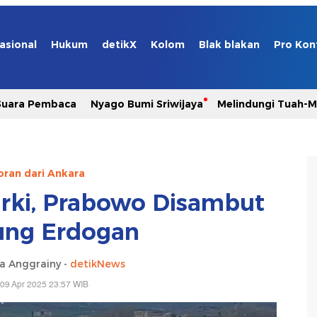
asional
Hukum
detikX
Kolom
Blak blakan
Pro Kon
Suara Pembaca
Nyago Bumi Sriwijaya
Melindungi Tuah-
oran dari Ankara
urki, Prabowo Disambut
ung Erdogan
ia Anggrainy -
detikNews
09 Apr 2025 23:57 WIB