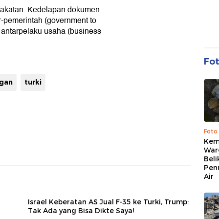
pakatan. Kedelapan dokumen
ar-pemerintah (government to
 antarpelaku usaha (business
Fo
ogan
turki
Foto
Kema
War
Beli
Pen
Air
Israel Keberatan AS Jual F-35 ke Turki, Trump:
Tak Ada yang Bisa Dikte Saya!