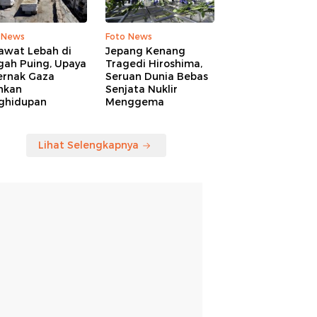
 News
Foto News
awat Lebah di
Jepang Kenang
gah Puing, Upaya
Tragedi Hiroshima,
ernak Gaza
Seruan Dunia Bebas
hkan
Senjata Nuklir
ghidupan
Menggema
Lihat Selengkapnya