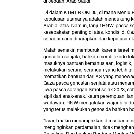
di Jeddah, Arab Saudi.
Di dalam KTM LB OKI itu, di mana Menlu R
keputusan utamanya adalah mendukung k
Arab di atas. Namun, lanjut HNW, pasca 
kesepakatan penting di atas, kondisi di 
sebagaimana diharapkan dari keputusan-k
Malah semakin memburuk, karena Israel 
gencatan senjata, bahkan memblokade to
masuknya bantuan kemanusiaan, logistik, li
melakukan serang-serangan yang lebih gil
mematikan bantuan dari AS yang menewask
Gaza pasca gencatan senjata atau menamb
jiwa pasca serangan Israel sejak 2023, s
sipil dari anak-anak, kaum perempuan, lan
wartawan. HNW mengatakan wajar bila du
yang terus melakukan genosida bahkan ho
"Israel makin menampakkan diri sebagai n
menginginkan perdamaian, tidak menghen