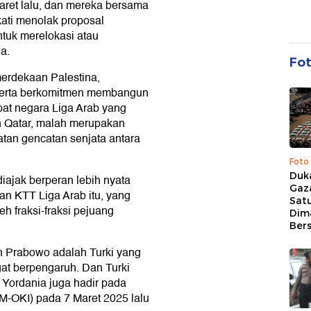
aret lalu, dan mereka bersama
ati menolak proposal
tuk merelokasi atau
a.
Fo
erdekaan Palestina,
 serta berkomitmen membangun
at negara Liga Arab yang
an Qatar, malah merupakan
atan gencatan senjata antara
Foto
Duk
iajak berperan lebih nyata
Gaz
an KTT Liga Arab itu, yang
Sat
h fraksi-fraksi pejuang
Dim
Ber
leh Prabowo adalah Turki yang
at berpengaruh. Dan Turki
 Yordania juga hadir pada
TM-OKI) pada 7 Maret 2025 lalu