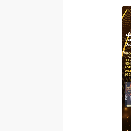
Aj
be
Usu