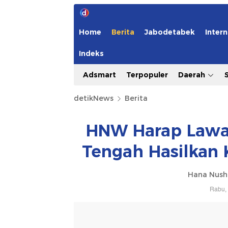
Home
Berita
Jabodetabek
Intern
Indeks
Adsmart
Terpopuler
Daerah
detikNews
Berita
HNW Harap Lawa
Tengah Hasilkan 
Hana Nush
Rabu, 