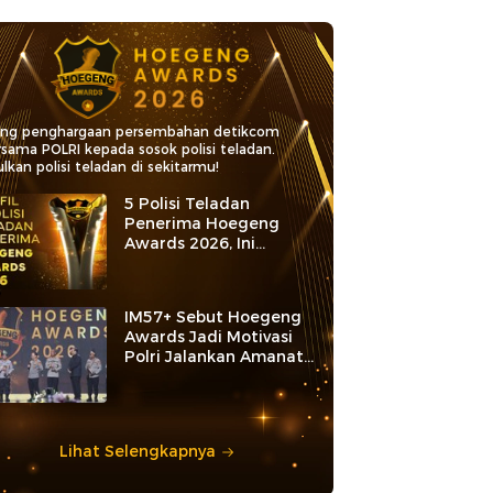
ang penghargaan persembahan detikcom
rsama POLRI kepada sosok polisi teladan.
lkan polisi teladan di sekitarmu!
5 Polisi Teladan
Penerima Hoegeng
Awards 2026, Ini
Kategori dan Kiprahnya
IM57+ Sebut Hoegeng
Awards Jadi Motivasi
Polri Jalankan Amanat
Konstitusi
Lihat Selengkapnya