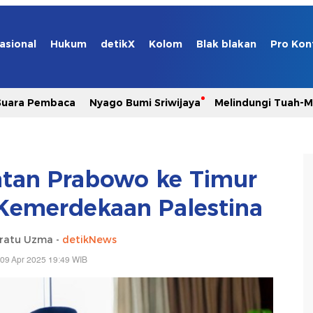
asional
Hukum
detikX
Kolom
Blak blakan
Pro Kon
Suara Pembaca
Nyago Bumi Sriwijaya
Melindungi Tuah-
tan Prabowo ke Timur
Kemerdekaan Palestina
ratu Uzma -
detikNews
09 Apr 2025 19:49 WIB