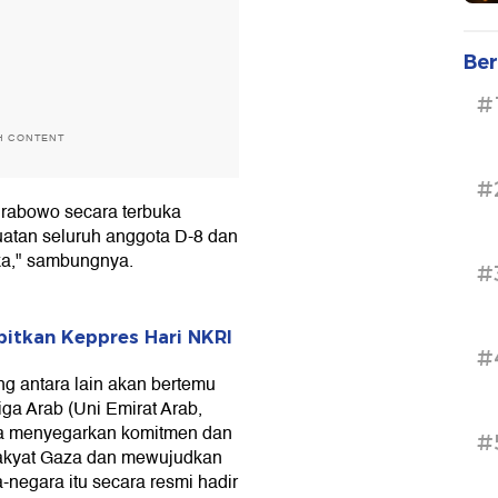
Ber
#
H CONTENT
#
rabowo secara terbuka
tan seluruh anggota D-8 dan
ka," sambungnya.
#
itkan Keppres Hari NKRI
#
 antara lain akan bertemu
ga Arab (Uni Emirat Arab,
isa menyegarkan komitmen dan
#
akyat Gaza dan mewujudkan
negara itu secara resmi hadir