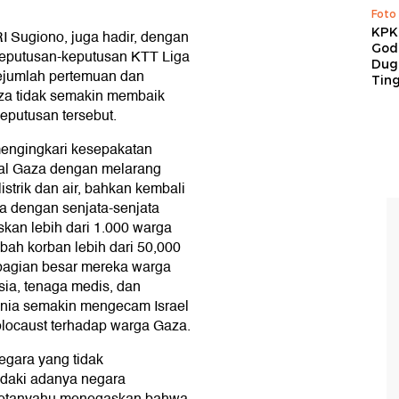
Foto
KPK 
I Sugiono, juga hadir, dengan
God
eputusan-keputusan KTT Liga
Duga
sejumlah pertemuan dan
Tin
Gaza tidak semakin membaik
eputusan tersebut.
mengingkari kesepakatan
tal Gaza dengan melarang
strik dan air, bahkan kembali
a dengan senjata-senjata
an lebih dari 1.000 warga
ah korban lebih dari 50,000
ebagian besar mereka warga
sia, tenaga medis, dan
nia semakin mengecam Israel
locaust terhadap warga Gaza.
egara yang tidak
daki adanya negara