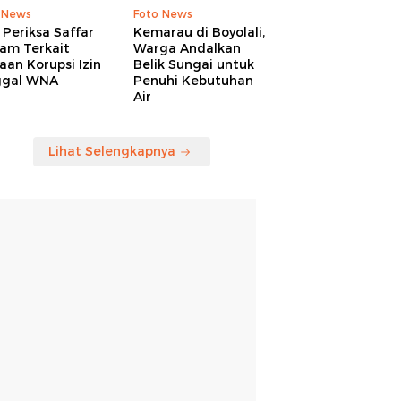
 News
Foto News
Periksa Saffar
Kemarau di Boyolali,
am Terkait
Warga Andalkan
an Korupsi Izin
Belik Sungai untuk
ggal WNA
Penuhi Kebutuhan
Air
Lihat Selengkapnya