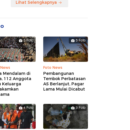
Lihat Selengkapnya
to
5 Foto
5 Foto
 News
Foto News
a Mendalam di
Pembangunan
a, 112 Anggota
Tembok Perbatasan
u Keluarga
AS Berlanjut, Pagar
akamkan
Lama Mulai Dicabut
sama
4 Foto
3 Foto