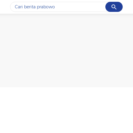
Cancel
Yang sedang ramai dicari
#1
data live draw sgp
#2
gempa hari ini
#3
prabowo
#4
iran
#5
demo
Promoted
Terakhir yang dicari
Loading...