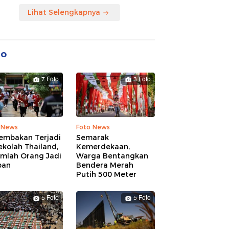
Lihat Selengkapnya
to
7 Foto
3 Foto
 News
Foto News
embakan Terjadi
Semarak
ekolah Thailand,
Kemerdekaan,
umlah Orang Jadi
Warga Bentangkan
ban
Bendera Merah
Putih 500 Meter
5 Foto
5 Foto