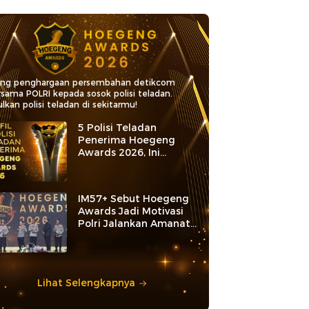
ang penghargaan persembahan detikcom
rsama POLRI kepada sosok polisi teladan.
lkan polisi teladan di sekitarmu!
5 Polisi Teladan
Penerima Hoegeng
Awards 2026, Ini
Kategori dan Kiprahnya
IM57+ Sebut Hoegeng
Awards Jadi Motivasi
Polri Jalankan Amanat
Konstitusi
Lihat Selengkapnya