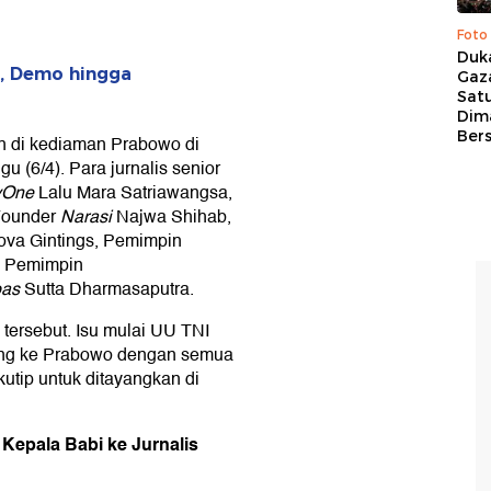
Foto
Duk
, Demo hingga
Gaz
Sat
Dim
Ber
an di kediaman Prabowo di
 (6/4). Para jurnalis senior
vOne
Lalu Mara Satriawangsa,
Founder
Narasi
Najwa Shihab,
ova Gintings, Pemimpin
n Pemimpin
as
Sutta Dharmasaputra.
tersebut. Isu mulai UU TNI
ung ke Prabowo dengan semua
kutip untuk ditayangkan di
Kepala Babi ke Jurnalis