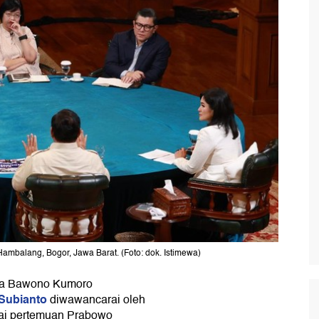
ambalang, Bogor, Jawa Barat. (Foto: dok. Istimewa)
esia Bawono Kumoro
 Subianto
diwawancarai oleh
ilai pertemuan Prabowo