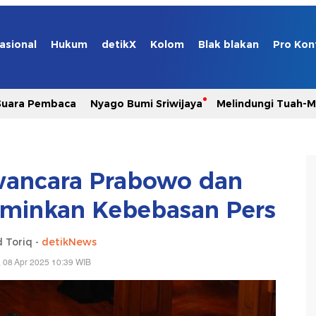
asional
Hukum
detikX
Kolom
Blak blakan
Pro Kon
Suara Pembaca
Nyago Bumi Sriwijaya
Melindungi Tuah-
wancara Prabowo dan
erminkan Kebebasan Pers
 Toriq -
detikNews
, 08 Apr 2025 10:39 WIB