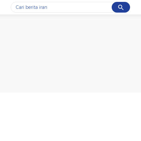
Cancel
Yang sedang ramai dicari
#1
data live draw sgp
#2
piala presiden 2026
#3
prabowo
#4
iran
#5
gempa hari ini
Promoted
Terakhir yang dicari
Loading...