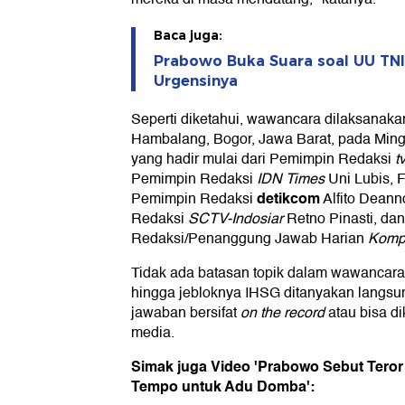
Baca juga:
Prabowo Buka Suara soal UU TNI
Urgensinya
Seperti diketahui, wawancara dilaksanak
Hambalang, Bogor, Jawa Barat, pada Minggu
yang hadir mulai dari Pemimpin Redaksi
t
Pemimpin Redaksi
IDN Times
Uni Lubis, 
detikcom
Pemimpin Redaksi
Alfito Deann
Redaksi
SCTV-Indosiar
Retno Pinasti, da
Redaksi/Penanggung Jawab Harian
Komp
Tidak ada batasan topik dalam wawancara 
hingga jebloknya IHSG ditanyakan langs
jawaban bersifat
on the record
atau bisa di
media.
Simak juga Video 'Prabowo Sebut Teror 
Tempo untuk Adu Domba':