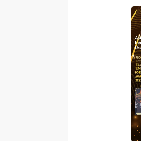
Aj
be
Usu