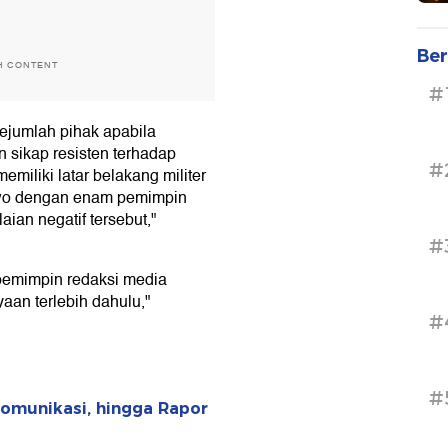
Ber
H CONTENT
#
sejumlah pihak apabila
 sikap resisten terhadap
#
miliki latar belakang militer
owo dengan enam pemimpin
aian negatif tersebut,"
#
pemimpin redaksi media
yaan terlebih dahulu,"
#
#
omunikasi, hingga Rapor