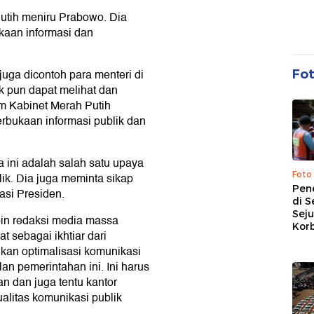
utih meniru Prabowo. Dia
aan informasi dan
uga dicontoh para menteri di
Fo
k pun dapat melihat dan
am Kabinet Merah Putih
rbukaan informasi publik dan
 ini adalah salah satu upaya
Foto
k. Dia juga meminta sikap
Pen
asi Presiden.
di S
Sej
in redaksi media massa
Kor
t sebagai ikhtiar dari
an optimalisasi komunikasi
n pemerintahan ini. Ini harus
an dan juga tentu kantor
alitas komunikasi publik