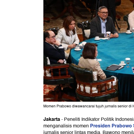
Momen Prabowo diwawancarai tujuh jurnalis senior di H
Jakarta
-
Peneliti Indikator Politik Indon
Presiden Prabowo
menganalisis momen
jurnalis senior lintas media. Bawono men