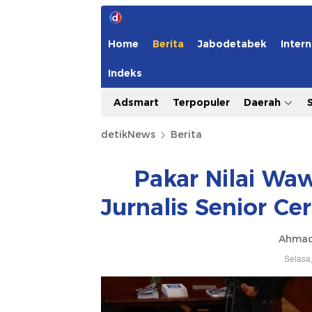
Home
Berita
Jabodetabek
Intern
Indeks
Adsmart
Terpopuler
Daerah
detikNews
Berita
Pakar Nilai Wa
Jurnalis Senior C
Ahmad
Selasa