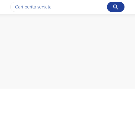
Cancel
Yang sedang ramai dicari
#1
data live draw sgp
#2
iran
#3
senjata
#4
prabowo
#5
gempa hari ini
Promoted
Terakhir yang dicari
Loading...