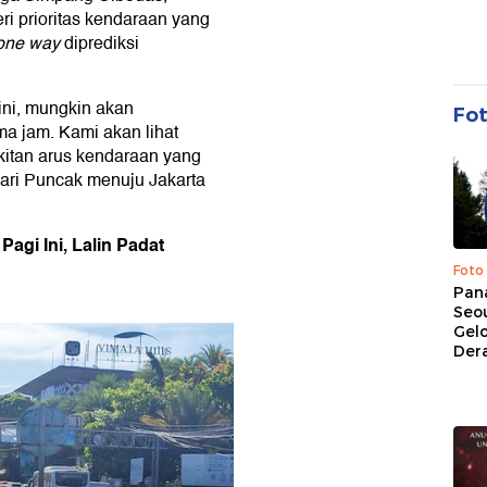
ri prioritas kendaraan yang
one way
diprediksi
 ini, mungkin akan
Fo
ma jam. Kami akan lihat
gkitan arus kendaraan yang
 dari Puncak menuju Jakarta
agi Ini, Lalin Padat
Foto
Pan
Seou
Gel
Dera