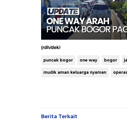
(rdh/dek)
puncak bogor
one way
bogor
j
mudik aman keluarga nyaman
operas
Berita Terkait