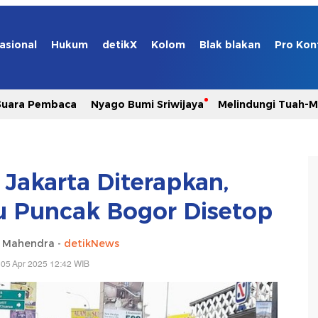
asional
Hukum
detikX
Kolom
Blak blakan
Pro Kon
Suara Pembaca
Nyago Bumi Sriwijaya
Melindungi Tuah-
Jakarta Diterapkan,
 Puncak Bogor Disetop
a Mahendra -
detikNews
 05 Apr 2025 12:42 WIB