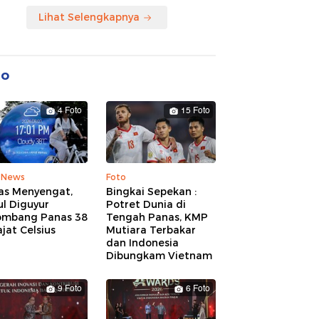
Lihat Selengkapnya
to
4 Foto
15 Foto
 News
Foto
as Menyengat,
Bingkai Sepekan :
l Diguyur
Potret Dunia di
ombang Panas 38
Tengah Panas, KMP
jat Celsius
Mutiara Terbakar
dan Indonesia
Dibungkam Vietnam
9 Foto
6 Foto