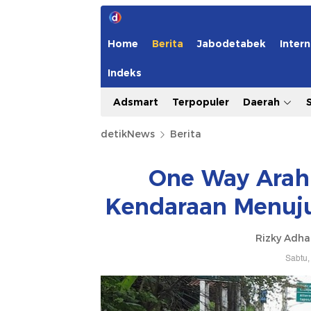
Home
Berita
Jabodetabek
Intern
Indeks
Adsmart
Terpopuler
Daerah
detikNews
Berita
One Way Arah 
Kendaraan Menuju
Rizky Adh
Sabtu,