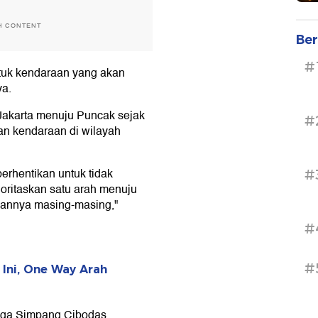
H CONTENT
Ber
#
ntuk kendaraan yang akan
ya.
Jakarta menuju Puncak sejak
#
ean kendaraan di wilayah
rhentikan untuk tidak
#
ioritaskan satu arah menuju
juannya masing-masing,"
#
#
 Ini, One Way Arah
gga Simpang Cibodas,