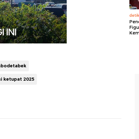
deti
Pen
Figu
Kem
abodetabek
i ketupat 2025