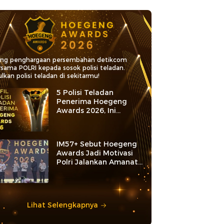
ang penghargaan persembahan detikcom
rsama POLRI kepada sosok polisi teladan.
lkan polisi teladan di sekitarmu!
5 Polisi Teladan
Penerima Hoegeng
Awards 2026, Ini
Kategori dan Kiprahnya
IM57+ Sebut Hoegeng
Awards Jadi Motivasi
Polri Jalankan Amanat
Konstitusi
Lihat Selengkapnya