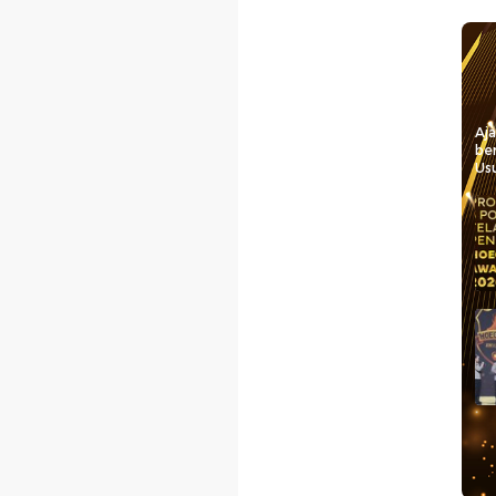
Aj
be
Usu