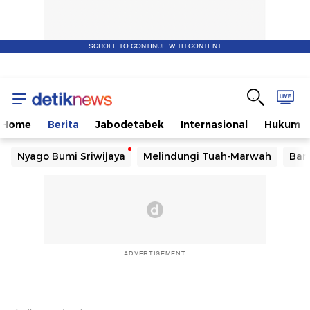
SCROLL TO CONTINUE WITH CONTENT
Home
Berita
Jabodetabek
Internasional
Hukum
Nyago Bumi Sriwijaya
Melindungi Tuah-Marwah
Ban
ADVERTISEMENT