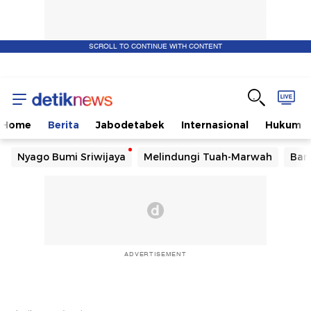
SCROLL TO CONTINUE WITH CONTENT
Home
Berita
Jabodetabek
Internasional
Hukum
Nyago Bumi Sriwijaya
Melindungi Tuah-Marwah
Ban
ADVERTISEMENT