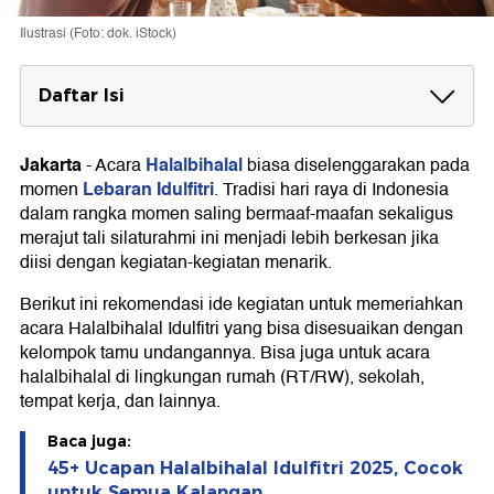
Ilustrasi (Foto: dok. iStock)
Daftar Isi
Ide Kegiatan Acara Halalbihalal di Sekolah
Jakarta
Halalbihalal
-
Acara
biasa diselenggarakan pada
Ide Kegiatan Acara Halalbihalal di Kantor
Lebaran
Idulfitri
momen
. Tradisi hari raya di Indonesia
Ide Kegiatan Acara Halalbihalal di RT/RW
dalam rangka momen saling bermaaf-maafan sekaligus
merajut tali silaturahmi ini menjadi lebih berkesan jika
diisi dengan kegiatan-kegiatan menarik.
Berikut ini rekomendasi ide kegiatan untuk memeriahkan
acara Halalbihalal Idulfitri yang bisa disesuaikan dengan
kelompok tamu undangannya. Bisa juga untuk acara
halalbihalal di lingkungan rumah (RT/RW), sekolah,
tempat kerja, dan lainnya.
Baca juga:
45+ Ucapan Halalbihalal Idulfitri 2025, Cocok
untuk Semua Kalangan