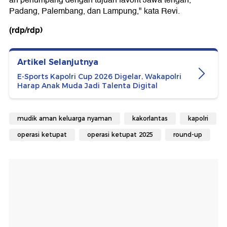
an penumpang dengan tujuan favorit Jawa tengah,
Padang, Palembang, dan Lampung," kata Revi.
(rdp/rdp)
Artikel Selanjutnya
E-Sports Kapolri Cup 2026 Digelar, Wakapolri
Harap Anak Muda Jadi Talenta Digital
mudik aman keluarga nyaman
kakorlantas
kapolri
operasi ketupat
operasi ketupat 2025
round-up