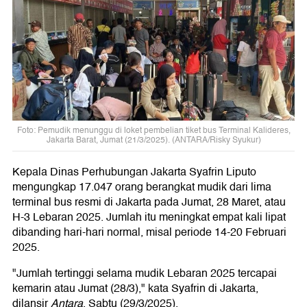
Foto: Pemudik menunggu di loket pembelian tiket bus Terminal Kalideres,
Jakarta Barat, Jumat (21/3/2025). (ANTARA/Risky Syukur)
Kepala Dinas Perhubungan Jakarta Syafrin Liputo
mengungkap 17.047 orang berangkat mudik dari lima
terminal bus resmi di Jakarta pada Jumat, 28 Maret, atau
H-3 Lebaran 2025. Jumlah itu meningkat empat kali lipat
dibanding hari-hari normal, misal periode 14-20 Februari
2025.
"Jumlah tertinggi selama mudik Lebaran 2025 tercapai
kemarin atau Jumat (28/3)," kata Syafrin di Jakarta,
dilansir
Antara
, Sabtu (29/3/2025).