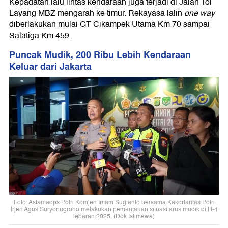
Kepadatan lalu lintas kendaraan juga terjadi di Jalan Tol
Layang MBZ mengarah ke timur. Rekayasa lalin
one way
diberlakukan mulai GT Cikampek Utama Km 70 sampai
Salatiga Km 459.
Puncak Mudik, 200 Ribu Lebih Kendaraan
Keluar dari Jakarta
Foto: Astamaops Polri Komjen Imam Sugianto bersama Kakorlantas Polri
Irjen Agus Suryonugroho melakukan pemantauan situasi arus mudik di H-4
lebaran 2025. (Dok Istimewa)