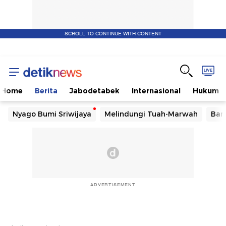
SCROLL TO CONTINUE WITH CONTENT
Home
Berita
Jabodetabek
Internasional
Hukum
Nyago Bumi Sriwijaya
Melindungi Tuah-Marwah
Ban
ADVERTISEMENT