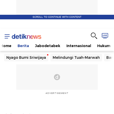
SCROLL TO CONTINUE WITH CONTENT
Home
Berita
Jabodetabek
Internasional
Hukum
Nyago Bumi Sriwijaya
Melindungi Tuah-Marwah
Ban
ADVERTISEMENT