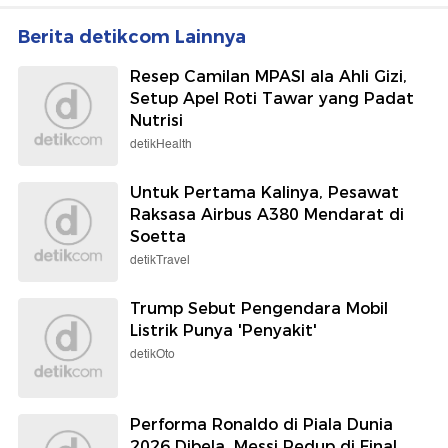
detikJatim
detikHot
Ulah Manusia di Jalur Tikus
Fangfang Tak Persoalkan
Berujung 120 Hektare
Vicky Prasetyo Nikah Lagi,
Lahan Bromo Terbakar
Asal Penuhi Kewajiban ke
Anak
Selengkapnya
Berita detikcom Lainnya
Resep Camilan MPASI ala Ahli Gizi,