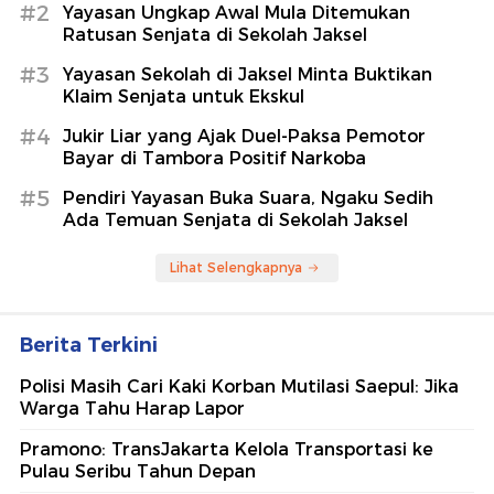
Daus Mini Laporkan Akun Dayus Mini,
Kena Body Shaming hingga Gift Live
Menurun
detikHot
14.890 Barang Tertinggal di Kereta
hingga Juli, Nilainya Rp 10,8 Miliar
detikFinance
Berita Terpopuler
#1
Ditangkap Polisi, Jukir Liar di Tambora Paksa
Pemotor Bayar Parkir Rp 5.000
#2
Yayasan Ungkap Awal Mula Ditemukan
Ratusan Senjata di Sekolah Jaksel
#3
Yayasan Sekolah di Jaksel Minta Buktikan
Klaim Senjata untuk Ekskul