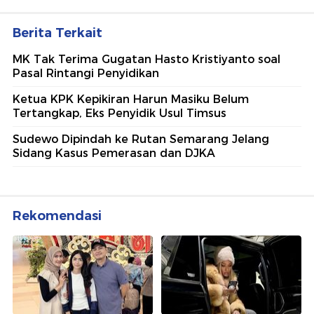
Ajang penghargaan persembahan detikcom bersama POLRI
kepada sosok polisi teladan. Usulkan polisi teladan di
sekitarmu!
5 Polisi Teladan Penerima
Hoegeng Awards 2026, Ini
Kategori dan Kiprahnya
IM57+ Sebut Hoegeng Awards
Jadi Motivasi Polri Jalankan
Amanat Konstitusi
Lihat Selengkapnya
Berita Terkait
MK Tak Terima Gugatan Hasto Kristiyanto soal