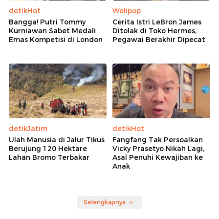
Pasal Rintangi Penyidikan
Ketua KPK Kepikiran Harun Masiku Belum
Tertangkap, Eks Penyidik Usul Timsus
Sudewo Dipindah ke Rutan Semarang Jelang
Sidang Kasus Pemerasan dan DJKA
Rekomendasi
detikHot
Wolipop
Bangga! Putri Tommy
Cerita Istri LeBron James
Kurniawan Sabet Medali
Ditolak di Toko Hermes,
Emas Kompetisi di London
Pegawai Berakhir Dipecat