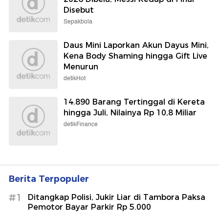
Setup Apel Roti Tawar yang Padat
Nutrisi
detikHealth
Untuk Pertama Kalinya, Pesawat
Raksasa Airbus A380 Mendarat di
Soetta
detikTravel
Trump Sebut Pengendara Mobil
Listrik Punya 'Penyakit'
detikOto
Performa Ronaldo di Piala Dunia
2026 Dibela, Messi Redup di Final
Disebut
Sepakbola