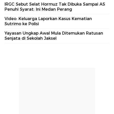
#4
Jukir Liar yang Ajak Duel-Paksa Pemotor
Bayar di Tambora Positif Narkoba
#5
Pendiri Yayasan Buka Suara, Ngaku Sedih
Ada Temuan Senjata di Sekolah Jaksel
Lihat Selengkapnya
Berita Terkini
Polisi Masih Cari Kaki Korban Mutilasi Saepul: Jika
Warga Tahu Harap Lapor
Pramono: TransJakarta Kelola Transportasi ke
Pulau Seribu Tahun Depan
IRGC Sebut Selat Hormuz Tak Dibuka Sampai AS
Penuhi Syarat: Ini Medan Perang
Video: Keluarga Laporkan Kasus Kematian