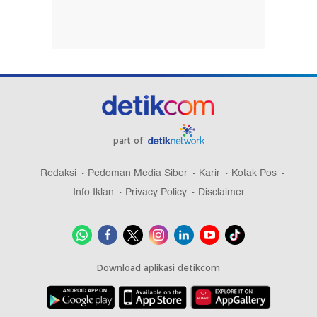
Sutrimo ke Polisi
Yayasan Ungkap Awal Mula Ditemukan Ratusan
Senjata di Sekolah Jaksel